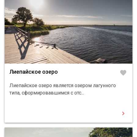
Лиепайское озеро
favorite
Лиепайское озеро является озером лагунного
типа, сформировавшимся с отс...
chevron_right