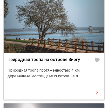
Природная тропа на острове Зиргу
favorite
Природная тропа протяженностью 4 км,
деревянные мостки, две смотровыe п...
chevron_right