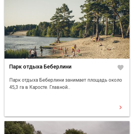
Парк отдыха Беберлини
favorite
Парк отдыха Беберлини занимает площадь около
45,3 га в Каросте. Главной...
chevron_right