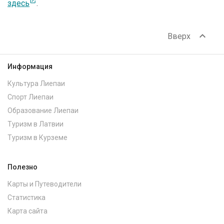
open_in_new
здесь
.
expand_less
Вверх
Информация
Культура Лиепаи
Спорт Лиепаи
Образование Лиепаи
Туризм в Латвии
Туризм в Курземе
Полезно
Карты и Путеводители
Статистика
Карта сайта