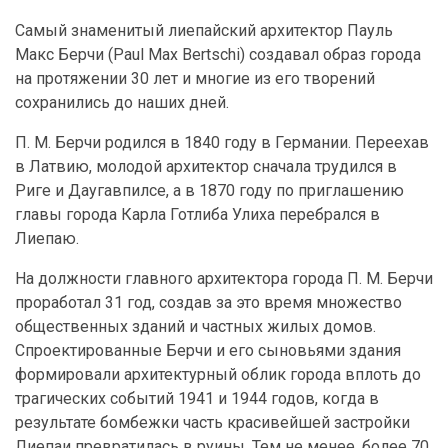
Самый знаменитый лиепайский архитектор Пауль
Макс Берчи (Paul Max Bertschi) создавал образ города
на протяжении 30 лет и многие из его творений
сохранились до наших дней.
П. М. Берчи родился в 1840 году в Германии. Переехав
в Латвию, молодой архитектор сначала трудился в
Риге и Даугавпилсе, а в 1870 году по приглашению
главы города Карла Готлиба Улиха перебрался в
Лиепаю.
На должности главного архитектора города П. М. Берчи
проработал 31 год, создав за это время множество
общественных зданий и частных жилых домов.
Спроектированные Берчи и его сыновьями здания
формировали архитектурный облик города вплоть до
трагических событий 1941 и 1944 годов, когда в
результате бомбежки часть красивейшей застройки
Лиепаи превратилась в руины. Тем не менее, более 70