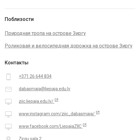
Поблизости
Природная тропа на острове Зиргу
Роликовая и велосипедная дорожка на острове Зиргу
Контакты
smartphone
+371 26 644 834
mail_outline
dabasmaja@liepaja.edu.lv
open_in_new
desktop_mac
ziic.liepaja.edu.lv/
open_in_new
desktop_mac
www.instagram.com/ziic_dabasmaja/
open_in_new
desktop_mac
www.facebook.com/LiepajaZIIC
place
Zirgu sala 2