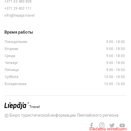
+371 63 480 808
+371 29 402 111
info@liepaja.travel
Время работы
Понедельник
9:00 - 18:00
Вторник
9:00 - 18:00
Среда
9:00 - 18:00
Четверг
9:00 - 18:00
Пятница
9:00 - 18:00
Суббота
10:00 - 18:00
Воскресенье
10:00 - 16:00
Бюро туристической информации Лиепайского региона
copyright
Sīkdatņu iestatījumi