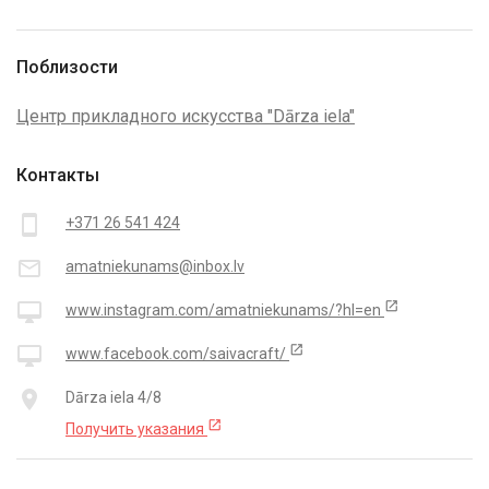
Поблизости
Центр прикладного искусства "Dārza iela"
Контакты
smartphone
+371 26 541 424
mail_outline
amatniekunams@inbox.lv
open_in_new
desktop_mac
www.instagram.com/amatniekunams/?hl=en
open_in_new
desktop_mac
www.facebook.com/saivacraft/
place
Dārza iela 4/8
open_in_new
Получить указания