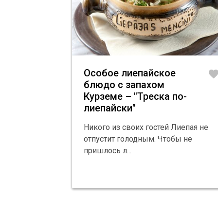
Особое лиепайское
favori
блюдо с запахом
Курземе – "Трескa по-
лиепайски"
Никого из своих гостей Лиепая не
отпустит голодным. Чтобы не
пришлось л...