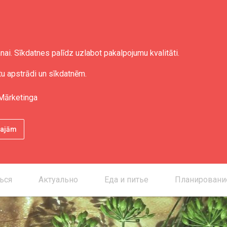
nai. Sīkdatnes palīdz uzlabot pakalpojumu kvalitāti.
tu apstrādi un sīkdatnēm.
Mārketinga
ētajām
ься
Актуально
Еда и питье
Планировани