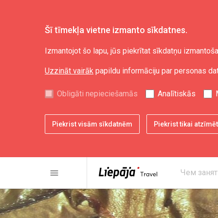
Šī tīmekļa vietne izmanto sīkdatnes.
Izmantojot šo lapu, jūs piekrītat sīkdatņu izmantoša
Uzzināt vairāk
papildu informāciju par personas da
Obligāti nepieciešamās
Analītiskās
Piekrist visām sīkdatnēm
Piekrist tikai atzīm
menu
Чем занят