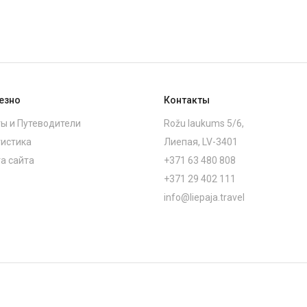
езно
Контакты
ы и Путеводители
Rožu laukums 5/6,
истика
Лиепая, LV-3401
а сайта
+371 63 480 808
+371 29 402 111
info@liepaja.travel