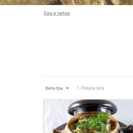
Еда и питье
arrow_drop_down
1
Результата
Фильтры