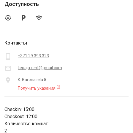
Доступность
child_care
local_parking
wifi
Контакты
smartphone
+371 29 393 323
mail_outline
liepaja.rent@gmail.com
place
K. Barona iela 8
open_in_new
Получить указания
Checkin: 15:00
Checkout: 12:00
Kоличество комнат:
2