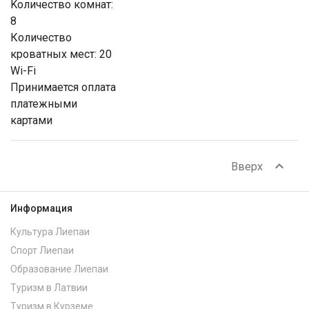
Kоличество комнат:
8
Количество
кроватных мест: 20
Wi-Fi
Принимается оплата
платежными
картами
expand_less
Вверх
Информация
Культура Лиепаи
Спорт Лиепаи
Образование Лиепаи
Туризм в Латвии
Туризм в Курземе