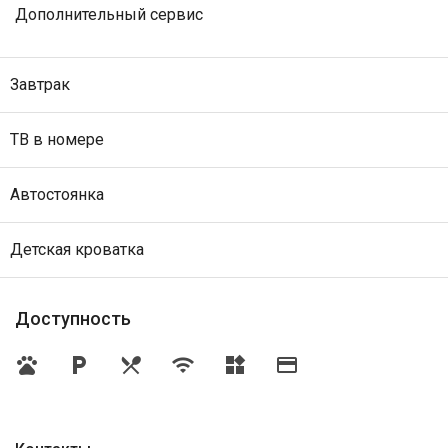
Дополнительный сервис
Завтрак
ТВ в номере
Автостоянка
Детская кроватка
Доступность
pets
local_parking
restaurant_menu
wifi
widgets
credit_card