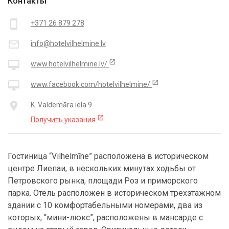
Контакты
smartphone
+371 26 879 278
mail_outline
info@hotelvilhelmine.lv
open_in_new
desktop_mac
www.hotelvilhelmine.lv/
open_in_new
desktop_mac
www.facebook.com/hotelvilhelmine/
place
K. Valdemāra iela 9
open_in_new
Получить указания
Гостиница “Vilhelmīne” расположена в историческом
центре Лиепаи, в нескольких минутах ходьбы от
Петровского рынка, площади Роз и приморского
парка. Отель расположен в историческом трехэтажном
здании с 10 комфортабельными номерами, два из
которых, “мини-люкс”, расположены в мансарде с