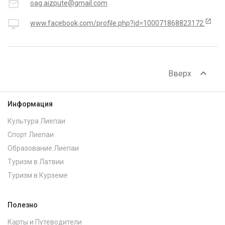
mail_outline
oag.aizpute@gmail.com
open_in_new
desktop_mac
www.facebook.com/profile.php?id=100071868823172
expand_less
Вверх
Информация
Культура Лиепаи
Спорт Лиепаи
Образование Лиепаи
Туризм в Латвии
Туризм в Курземе
Полезно
Карты и Путеводители