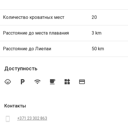
Количество кроватных мест
20
Расстояние до места плавания
3 km
Расстояние до Лиепаи
50 km
Доступность
child_care
local_parking
wifi
local_cafe
widgets
credit_card
Контакты
smartphone
+371 23 302 863