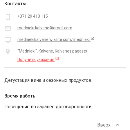
Контакты
smartphone
+371 29 410 115
mail_outline
mednieki.kalvene@gmail.com
open_in_new
desktop_mac
medniekikalvene.wixsite.com/mednieki
place
"Mednieki", Kalvene, Kalvenes pagasts
open_in_new
Получить указания
Дегустация вина и сезонных продуктов.
Время работы
Посещение по заранее договорённости
expand_less
Вверх