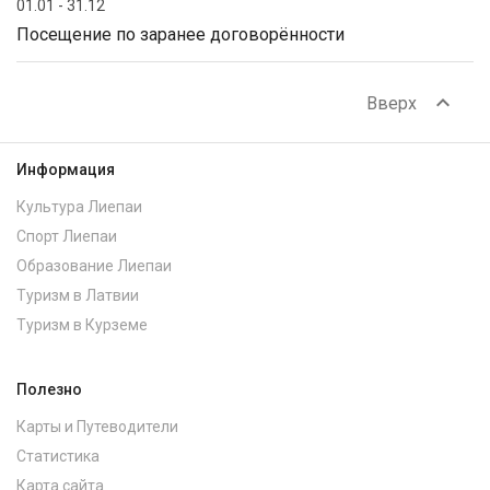
01.01 - 31.12
Посещение по заранее договорённости
expand_less
Вверх
Информация
Культура Лиепаи
Спорт Лиепаи
Образование Лиепаи
Туризм в Латвии
Туризм в Курземе
Полезно
Карты и Путеводители
Статистика
Карта сайта