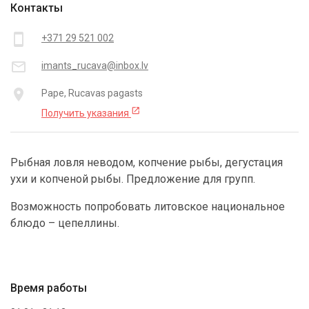
Контакты
smartphone
+371 29 521 002
mail_outline
imants_rucava@inbox.lv
place
Pape, Rucavas pagasts
open_in_new
Получить указания
Рыбная ловля неводом, копчение рыбы, дегустация
ухи и копченой рыбы. Предложение для групп.
Возможность попробовать литовское национальное
блюдо – цепеллины.
Время работы