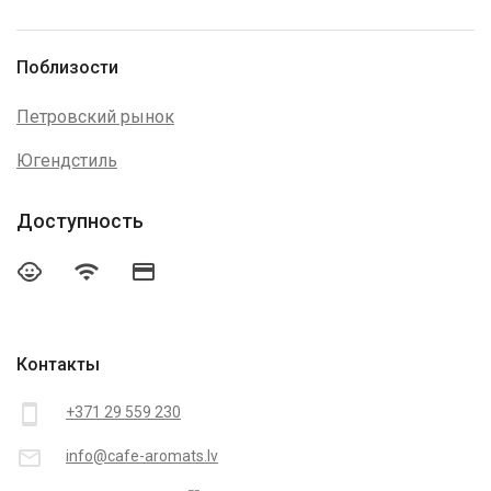
Поблизости
Петровский рынок
Югендстиль
Доступность
child_care
wifi
credit_card
Контакты
smartphone
+371 29 559 230
mail_outline
info@cafe-aromats.lv