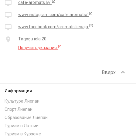
open_in_new
desktop_mac
cafe-aromats.lv/
open_in_new
desktop_mac
www.instagram.com/cafe.aromats/
open_in_new
desktop_mac
www.facebook.com/aromats.liepaja
place
Tirgoņu iela 20
open_in_new
Получить указания
expand_less
Вверх
Информация
Культура Лиепаи
Спорт Лиепаи
Образование Лиепаи
Туризм в Латвии
Туризм в Курземе