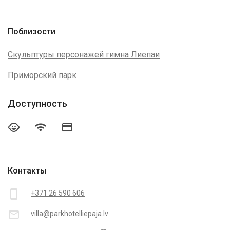
Поблизости
Скульптуры персонажей гимна Лиепаи
Приморский парк
Доступность
child_care
wifi
credit_card
Контакты
smartphone
+371 26 590 606
mail_outline
villa@parkhotelliepaja.lv