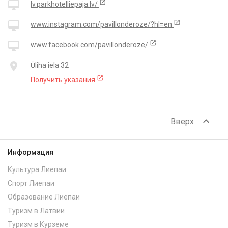
open_in_new
desktop_mac
lv.parkhotelliepaja.lv/
open_in_new
desktop_mac
www.instagram.com/pavillonderoze/?hl=en
open_in_new
desktop_mac
www.facebook.com/pavillonderoze/
place
Ūliha iela 32
open_in_new
Получить указания
expand_less
Вверх
Информация
Культура Лиепаи
Спорт Лиепаи
Образование Лиепаи
Туризм в Латвии
Туризм в Курземе