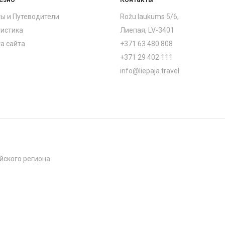
ы и Путеводители
Rožu laukums 5/6,
истика
Лиепая, LV-3401
а сайта
+371 63 480 808
+371 29 402 111
info@liepaja.travel
йского региона