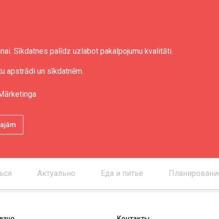
nai. Sīkdatnes palīdz uzlabot pakalpojumu kvalitāti.
tieka
tu apstrādi un sīkdatnēm.
Mārketinga
ētajām
ься
Актуально
Еда и питье
Планировани
езно
Контакты