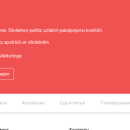
nai. Sīkdatnes palīdz uzlabot pakalpojumu kvalitāti.
tu apstrādi un sīkdatnēm.
Mārketinga
ētajām
ься
Актуально
Еда и питье
Планировани
езно
Контакты