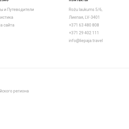
ы и Путеводители
Rožu laukums 5/6,
истика
Лиепая, LV-3401
а сайта
+371 63 480 808
+371 29 402 111
info@liepaja.travel
йского региона