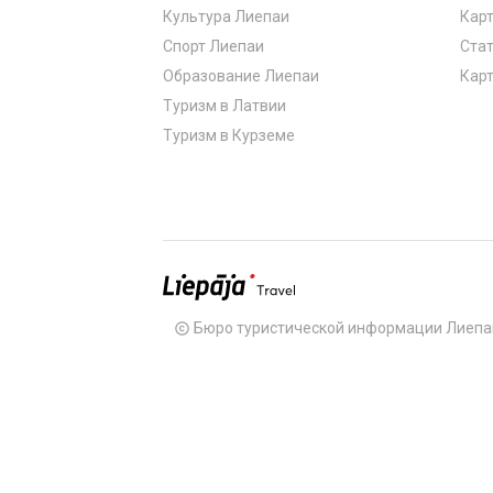
Культура Лиепаи
Карт
Спорт Лиепаи
Стат
Образование Лиепаи
Карт
Туризм в Латвии
Туризм в Курземе
Бюро туристической информации Лиепа
copyright