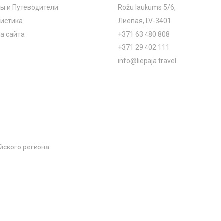
ы и Путеводители
Rožu laukums 5/6,
истика
Лиепая, LV-3401
а сайта
+371 63 480 808
+371 29 402 111
info@liepaja.travel
йского региона