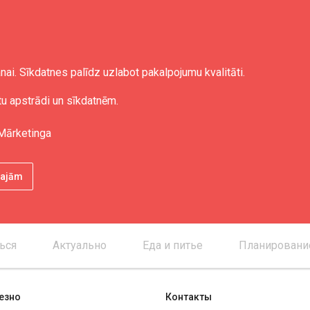
nai. Sīkdatnes palīdz uzlabot pakalpojumu kvalitāti.
tu apstrādi un sīkdatnēm.
Mārketinga
ētajām
ься
Актуально
Еда и питье
Планировани
езно
Контакты