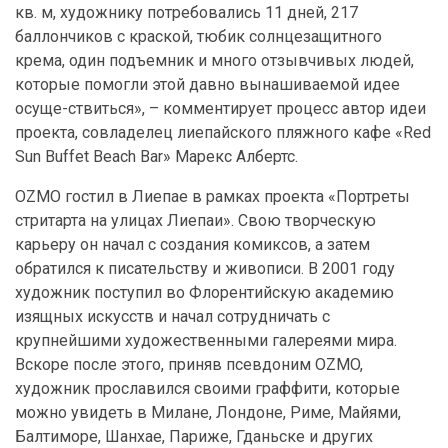
кв. м, художнику потребовались 11 дней, 217
баллончиков с краской, тюбик солнцезащитного
крема, один подъемник и много отзывчивых людей,
которые помогли этой давно вынашиваемой идее
осуще-ствиться», – комментирует процесс автор идеи
проекта, совладелец лиепайского пляжного кафе «Red
Sun Buffet Beach Bar» Марекс Албертс.
OZMO гостил в Лиепае в рамках проекта «Портреты
стритарта на улицах Лиепаи». Свою творческую
карьеру он начал с создания комиксов, а затем
обратился к писательству и живописи. В 2001 году
художник поступил во Флорентийскую академию
изящных искусств и начал сотрудничать с
крупнейшими художественными галереями мира.
Вскоре после этого, приняв псевдоним OZMO,
художник прославился своими граффити, которые
можно увидеть в Милане, Лондоне, Риме, Майями,
Балтиморе, Шанхае, Париже, Гданьске и других