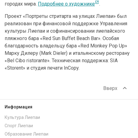
open_in_new
городах мира.
Подробнее о художнике
.
Проект «Портреты стритарта на улицах Лиепаи» был
реализован при финансовой поддержке Управления
культуры Лиепаи и софинансировании лиепайского
пляжного бара «Red Sun Buffet Beach Bar». Особая
благодарность владельцу бара «Red Monkey Pop Up»
Марку Дилеру (Mark Dieler) и итальянскому ресторану
«Bel Cibo ristorante». Техническая поддержка: SIA
«Storent» и студия печати InCopy.
expand_less
Вверх
Информация
Культура Лиепаи
Спорт Лиепаи
Образование Лиепаи