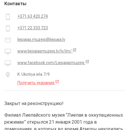
Контакты
smartphone
+371 63 420 274
smartphone
+371 22 333 723
mail_outline
liepajas.muzejs@liepaja.lv
open_in_new
desktop_mac
www.liepajasmuzejs.lv/lv/lm/
open_in_new
desktop_mac
www.facebook.com/Liepajasmuzejs
place
K. Ukstiņa iela 7/9
open_in_new
Получить указания
Закрыт на реконструкцию!
Филиал Лиепайского музея “Лиепая в оккупационных
режимах” открылся 21 января 2001 года в
помещениях, в которых во время Атмоды находилась