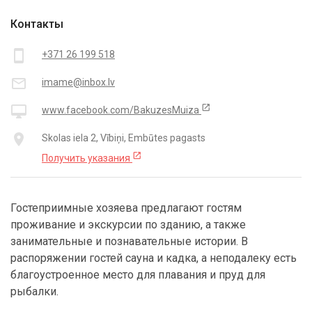
Контакты
smartphone
+371 26 199 518
mail_outline
imame@inbox.lv
open_in_new
desktop_mac
www.facebook.com/BakuzesMuiza
place
Skolas iela 2, Vībiņi, Embūtes pagasts
open_in_new
Получить указания
Гостеприимные хозяева предлагают гостям
проживание и экскурсии по зданию, а также
занимательные и познавательные истории. В
распоряжении гостей сауна и кадка, а неподалеку есть
благоустроенное место для плавания и пруд для
рыбалки.