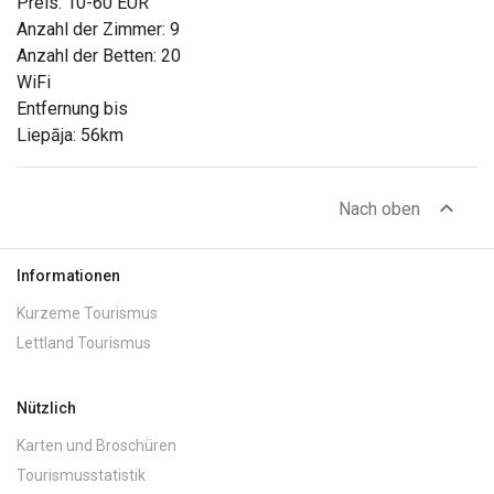
Preis: 10-60 EUR
Anzahl der Zimmer: 9
Anzahl der Betten: 20
WiFi
Entfernung bis
Liepāja: 56km
expand_less
Nach oben
Informationen
Kurzeme Tourismus
Lettland Tourismus
Nützlich
Karten und Broschüren
Tourismusstatistik