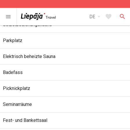
Zusätzliche Dienste
arrow_drop_down
favorite
search
menu
DE
Selbstbedienungsküche
Parkplatz
Elektrisch beheizte Sauna
Badefass
Picknickplatz
Seminarräume
Fest- und Bankettsaal