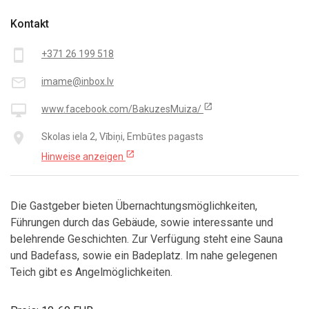
Kontakt
smartphone
+371 26 199 518
mail_outline
imame@inbox.lv
open_in_new
desktop_mac
www.facebook.com/BakuzesMuiza/
place
Skolas iela 2, Vībiņi, Embūtes pagasts
open_in_new
Hinweise anzeigen
Die Gastgeber bieten Übernachtungsmöglichkeiten,
Führungen durch das Gebäude, sowie interessante und
belehrende Geschichten. Zur Verfügung steht eine Sauna
und Badefass, sowie ein Badeplatz. Im nahe gelegenen
Teich gibt es Angelmöglichkeiten.