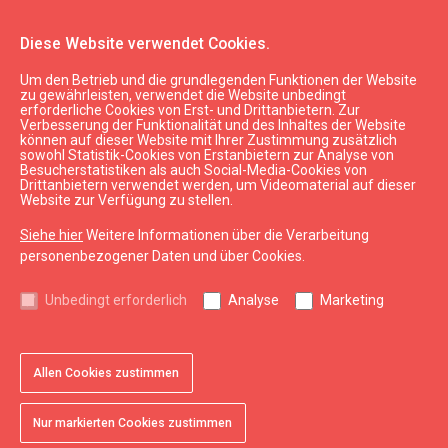
Diese Website verwendet Cookies.
Um den Betrieb und die grundlegenden Funktionen der Website
Planen
Unterkunft
zu gewährleisten, verwendet die Website unbedingt
erforderliche Cookies von Erst- und Drittanbietern. Zur
Jugendherberge "Bakūzes muiža"
Verbesserung der Funktionalität und des Inhaltes der Website
können auf dieser Website mit Ihrer Zustimmung zusätzlich
sowohl Statistik-Cookies von Erstanbietern zur Analyse von
Besucherstatistiken als auch Social-Media-Cookies von
Drittanbietern verwendet werden, um Videomaterial auf dieser
Website zur Verfügung zu stellen.
Siehe hier
Weitere Informationen über die Verarbeitung
chevron_left
chevron_right
personenbezogener Daten und über Cookies.
Unbedingt erforderlich
Analyse
Marketing
Allen Cookies zustimmen
favorite
favorite
favorite
favorite
1 von 4
2 von 4
3 von 4
4 von 4
Zu Favoriten hinzufügen
Zu Favoriten hinzufügen
Zu Favoriten hinzufügen
Zu Favoriten hinzufügen
Nur markierten Cookies zustimmen