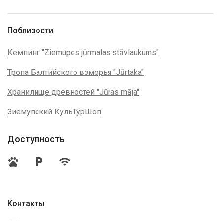
Поблизости
Кемпинг "Ziemupes jūrmalas stāvlaukums"
Тропа Балтийского взморья "Jūrtaka"
Хранилище древностей "Jūras māja"
Зиемупский КульТурШоп
Доступность
pets
local_parking
wifi
Контакты