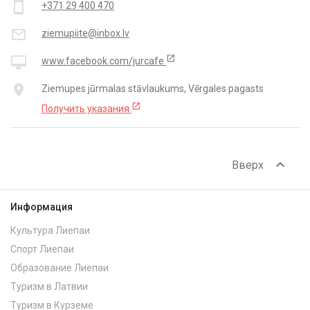
smartphone
+371 29 400 470
mail_outline
ziemupiite@inbox.lv
open_in_new
desktop_mac
www.facebook.com/jurcafe
place
Ziemupes jūrmalas stāvlaukums, Vērgales pagasts
open_in_new
Получить указания
expand_less
Вверх
Информация
Культура Лиепаи
Спорт Лиепаи
Образование Лиепаи
Туризм в Латвии
Туризм в Курземе