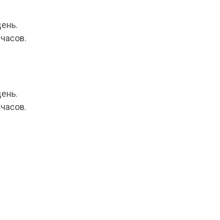
день.
 часов.
день.
 часов.