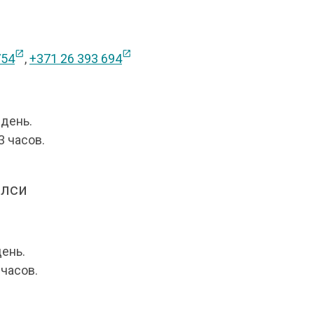
open_in_new
open_in_new
754
,
+371 26 393 694
 день.
3 часов.
алси
день.
 часов.