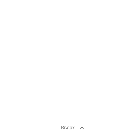
expand_less
Вверх