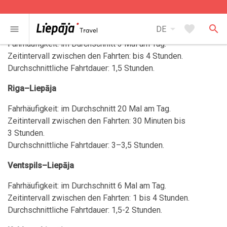
open_in_new
open_in_new
Auskunft unter:
+371 63 422 754
,
+371 26 393 694
Klaipeda-Palanga-Liepaja
arrow_drop_down
favorite
search
menu
DE
Fahrhäufigkeit: im Durchschnitt 3 Mal am Tag.
Zeitintervall zwischen den Fahrten: bis 4 Stunden.
Durchschnittliche Fahrtdauer: 1,5 Stunden.
Riga–Liepāja
Fahrhäufigkeit: im Durchschnitt 20 Mal am Tag.
Zeitintervall zwischen den Fahrten: 30 Minuten bis
3 Stunden.
Durchschnittliche Fahrtdauer: 3–3,5 Stunden.
Ventspils–Liepāja
Fahrhäufigkeit: im Durchschnitt 6 Mal am Tag.
Zeitintervall zwischen den Fahrten: 1 bis 4 Stunden.
Durchschnittliche Fahrtdauer: 1,5-2 Stunden.