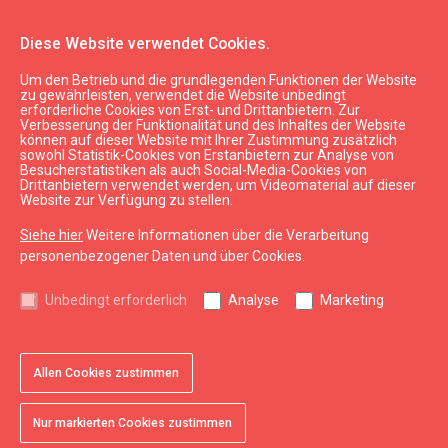
Diese Website verwendet Cookies.
Um den Betrieb und die grundlegenden Funktionen der Website
Planen
Anreise nach Liepāja
zu gewährleisten, verwendet die Website unbedingt
erforderliche Cookies von Erst- und Drittanbietern. Zur
Mit dem Bus
Verbesserung der Funktionalität und des Inhaltes der Website
können auf dieser Website mit Ihrer Zustimmung zusätzlich
Nach Liepāja fahren regelmäßig Busse von den
sowohl Statistik-Cookies von Erstanbietern zur Analyse von
Besucherstatistiken als auch Social-Media-Cookies von
größten Städten Lettlands und Litauens – Riga,
Drittanbietern verwendet werden, um Videomaterial auf dieser
Website zur Verfügung zu stellen.
Ventspils, Kuldīga sowie Palanga und Klaipeda. In
den meisten Bussen steht kostenloses WiFi zur
Siehe hier
Weitere Informationen über die Verarbeitung
Verfügung.
personenbezogener Daten und über Cookies.
Nähere Info zu Reisen innerhalb von Lettland, zu
Unbedingt erforderlich
Analyse
Marketing
Busabfahrtszeiten sowie Fahrkartenvorverkauf unter
open_in_new
open_in_new
open_in_new
www.luxexpress.eu
,
www.1188.lv
,
www.bezrindas.lv
open_in_new
und
www.infobus.eu/en
.
Allen Cookies zustimmen
Busbahnhof von Liepāja
Nur markierten Cookies zustimmen
Adresse: Rīgas iela 71