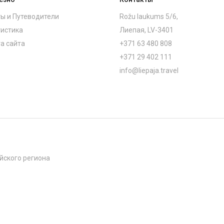
ы и Путеводители
Rožu laukums 5/6,
истика
Лиепая, LV-3401
а сайта
+371 63 480 808
+371 29 402 111
info@liepaja.travel
йского региона