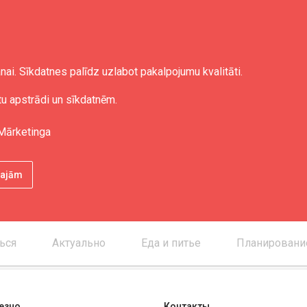
nai. Sīkdatnes palīdz uzlabot pakalpojumu kvalitāti.
омобиля
tu apstrādi un sīkdatnēm.
Mārketinga
ētajām
ься
Актуально
Еда и питье
Планировани
езно
Контакты