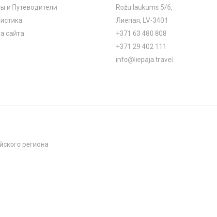
ы и Путеводители
Rožu laukums 5/6,
истика
Лиепая, LV-3401
а сайта
+371 63 480 808
+371 29 402 111
info@liepaja.travel
йского региона