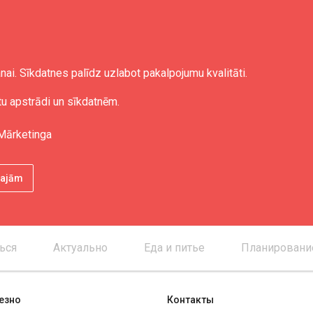
nai. Sīkdatnes palīdz uzlabot pakalpojumu kvalitāti.
tu apstrādi un sīkdatnēm.
Mārketinga
ētajām
ься
Актуально
Еда и питье
Планировани
езно
Контакты