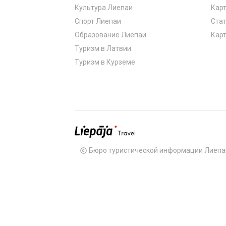
Культура Лиепаи
Карт
Спорт Лиепаи
Стат
Образование Лиепаи
Карт
Туризм в Латвии
Туризм в Курземе
Бюро туристической информации Лиепа
copyright