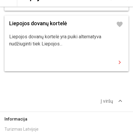
chevron_right
Liepojos dovanų kortelė
favorite
Liepojos dovanų kortelė yra puiki alternatyva
nudžiuginti tiek Liepojos...
chevron_right
expand_less
Į viršų
Informacija
Turizmas Latvijoje