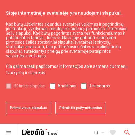
Šioje internetinėje svetainėje yra naudojami slapukai.
Kad būtų užtikrintas sklandus svetainės veikimas ir pagrindinių
jos funkcijų vykdymas, naudojami būtinieji pirmosios ir trečiosios
šalių slapukai. Kad būtų pagerintas svetainės funkcionalumas ir
patobulintas turinys, Jums sutikus, joje gali būti naudojami
pirmosios šalies statistiniai slapukai svetainės lankytojų
statistikai analizuoti, taip pat trečiosios šalies socialinių tinklų
slapukai, suteikiantys prieigą prie svetainėje patalpintos
vaizdinės medžiagos.
Čia galima rasti
papildomos informacijos apie asmens duomenų
tvarkymą ir slapukus.
Aktualu
Būtinieji slapukai
Analitiniai
Rinkodaros
Naujienos
favorite
Priimti visus slapukus
Priimti tik pažymėtuosius
Aktualijos Liepojoje ir jos regione
arrow_drop_down
favorite
search
menu
LT