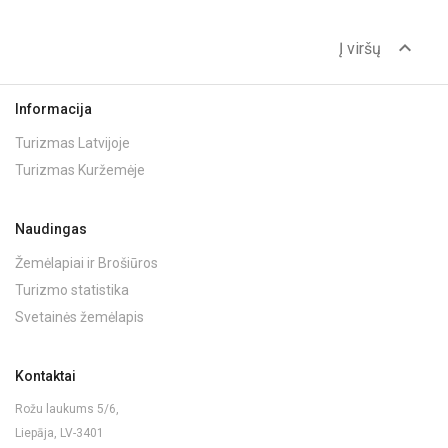
expand_less
Į viršų
Informacija
Turizmas Latvijoje
Turizmas Kuržemėje
Naudingas
Žemėlapiai ir Brošiūros
Turizmo statistika
Svetainės žemėlapis
Kontaktai
Rožu laukums 5/6,
Liepāja, LV-3401