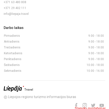
+371 63 480 808
+371 29 402 111
info@liepaja.travel
Darbo laikas
Pirmadienis
9.00 - 18.00
Antradienis
9.00 - 18.00
Trečiadienis
9.00 - 18.00
Ketvirtadienis
9.00 - 18.00
Penktadienis
9.00 - 18.00
Šeštadienis
10.00 - 18.00
Sekmadienis
10.00 - 16.00
Liepojos regiono turizmo informacijos biuras
copyright
Slapukų nustatymai