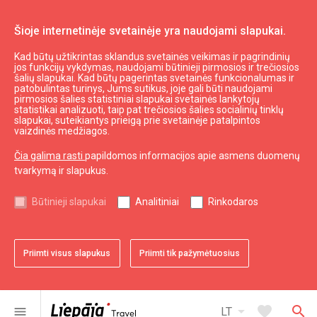
Šioje internetinėje svetainėje yra naudojami slapukai.
Kad būtų užtikrintas sklandus svetainės veikimas ir pagrindinių
jos funkcijų vykdymas, naudojami būtinieji pirmosios ir trečiosios
šalių slapukai. Kad būtų pagerintas svetainės funkcionalumas ir
patobulintas turinys, Jums sutikus, joje gali būti naudojami
pirmosios šalies statistiniai slapukai svetainės lankytojų
statistikai analizuoti, taip pat trečiosios šalies socialinių tinklų
slapukai, suteikiantys prieigą prie svetainėje patalpintos
vaizdinės medžiagos.
Čia galima rasti
papildomos informacijos apie asmens duomenų
tvarkymą ir slapukus.
Planuoti
Būtinieji slapukai
Analitiniai
Rinkodaros
Kodėl verta apsilankyti
favorite
Priimti visus slapukus
Priimti tik pažymėtuosius
Liepoja - puikus pasirinkimas atostogoms
arrow_drop_down
favorite
search
menu
LT