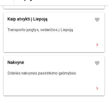
chevron_right
Kaip atvykti į Liepoją
favorite
Transporto jungtys, vedančios į Liepoją
chevron_right
Nakvynė
favorite
Didelės nakvynės pasirinkimo galimybės
chevron_right