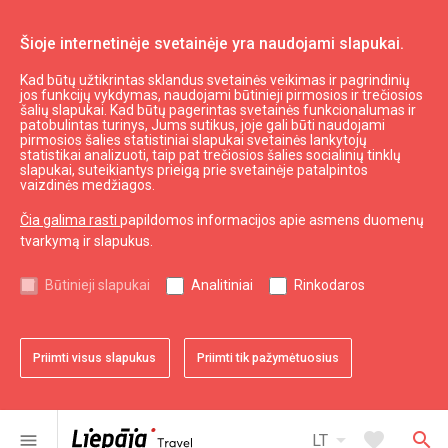
Šioje internetinėje svetainėje yra naudojami slapukai.
Kad būtų užtikrintas sklandus svetainės veikimas ir pagrindinių
Naudinga
jos funkcijų vykdymas, naudojami būtinieji pirmosios ir trečiosios
Turizmo informacijos biuras
šalių slapukai. Kad būtų pagerintas svetainės funkcionalumas ir
patobulintas turinys, Jums sutikus, joje gali būti naudojami
pirmosios šalies statistiniai slapukai svetainės lankytojų
statistikai analizuoti, taip pat trečiosios šalies socialinių tinklų
slapukai, suteikiantys prieigą prie svetainėje patalpintos
vaizdinės medžiagos.
Čia galima rasti
papildomos informacijos apie asmens duomenų
tvarkymą ir slapukus.
Būtinieji slapukai
Analitiniai
Rinkodaros
Priimti visus slapukus
Priimti tik pažymėtuosius
favorite
Pridėti prie adresyno
arrow_drop_down
favorite
search
menu
LT