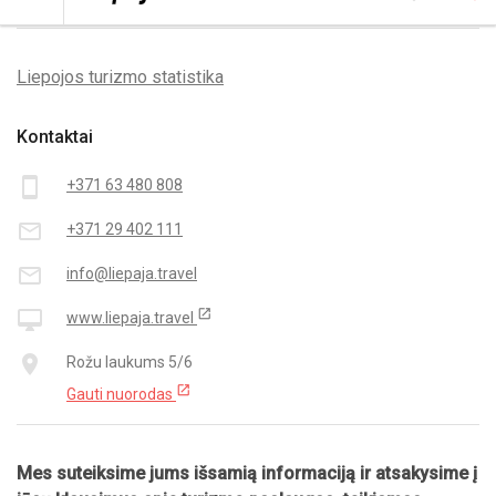
Liepojos turizmo statistika
Kontaktai
smartphone
+371 63 480 808
mail_outline
+371 29 402 111
mail_outline
info@liepaja.travel
open_in_new
desktop_mac
www.liepaja.travel
place
Rožu laukums 5/6
open_in_new
Gauti nuorodas
Mes suteiksime jums išsamią informaciją ir atsakysime į