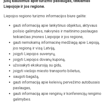
jūsų klausimus apie turizmo paslaugas, teikiamas
Liepojoje ir jos regione.
Liepojos regiono turizmo informacijos biure galite:
gauti informaciją apie lankytinus objektus, aktyvaus
poilsio galimybes, nakvynės ir maitinimo paslaugas
teikiančias įmones Liepojoje ir jos regione,
gauti nemokamą informacinę medžiagą apie Liepoją,
jos regioną ir visą Latviją,
įsigyti Liepojos suvenyrų,
įsigyti Liepojos dovanų kuponą,
užsisakyti ekskursiją su gidu,
įsigyti viešojo miesto transporto bilietus,
saugoti bagažą,
gauti informaciją apie keleivių pervežimo autobusais
paslaugas,
gauti informaciją apie renginių ir konferencijų rengimo
galimybes.