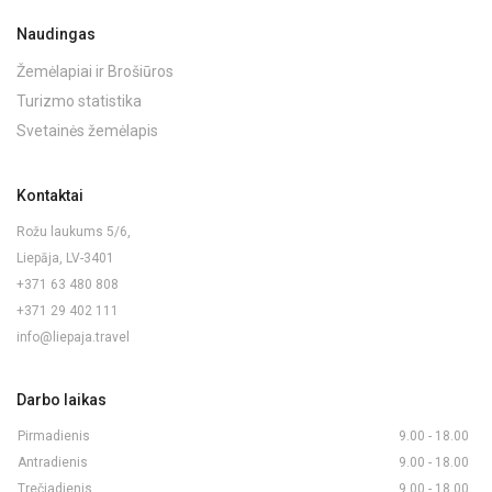
Naudingas
Žemėlapiai ir Brošiūros
Turizmo statistika
Svetainės žemėlapis
Kontaktai
Rožu laukums 5/6,
Liepāja, LV-3401
+371 63 480 808
+371 29 402 111
info@liepaja.travel
Darbo laikas
Pirmadienis
9.00 - 18.00
Antradienis
9.00 - 18.00
Trečiadienis
9.00 - 18.00