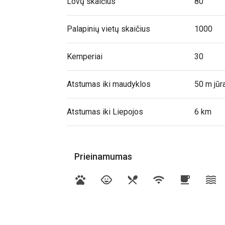
Lovų skaičius
80
Palapinių vietų skaičius
1000
Kemperiai
30
Atstumas iki maudyklos
50 m jūr
Atstumas iki Liepojos
6 km
Prieinamumas
pets
child_care
restaurant_menu
wifi
local_cafe
waves