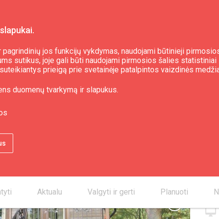
slapukai.
 pagrindinių jos funkcijų vykdymas, naudojami būtinieji pirmosios
s sutikus, joje gali būti naudojami pirmosios šalies statistiniai 
i, suteikiantys prieigą prie svetainėje patalpintos vaizdinės medži
 "Vērbeļnieki"
ens duomenų tvarkymą ir slapukus.
os
Kon
us
smartphone
desktop_mac
desktop_mac
tyti
Aktualu
Valgyti ir gerti
Planuoti
N
chevron_right
desktop_mac