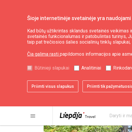
Šioje internetinėje svetainėje yra naudojami 
Planuoti
Nakvynė
Kad būtų užtikrintas sklandus svetainės veikimas ir
svetainės funkcionalumas ir patobulintas turinys, Jum
taip pat trečiosios šalies socialinių tinklų slapuka
Poilsio kompleksas
Čia galima rasti
papildomos informacijos apie asm
Būtinieji slapukai
Analitiniai
Rinkodar
Priimti visus slapukus
Priimti tik pažymėtuosi
menu
Daryti ir ma
chevron_left