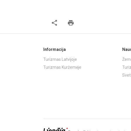
share
print
Informacija
Nau
Turizmas Latvijoje
Žemė
Turizmas Kuržemėje
Turi
Svet