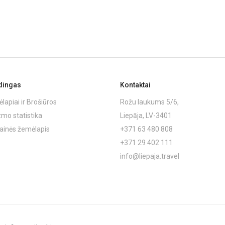
dingas
Kontaktai
lapiai ir Brošiūros
Rožu laukums 5/6,
zmo statistika
Liepāja, LV-3401
ainės žemėlapis
+371 63 480 808
+371 29 402 111
info@liepaja.travel