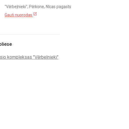
"Vērbeļnieki", Pērkone, Nīcas pagasts
open_in_new
Gauti nuorodas
oliese
sio kompleksas "Vērbeļnieki"