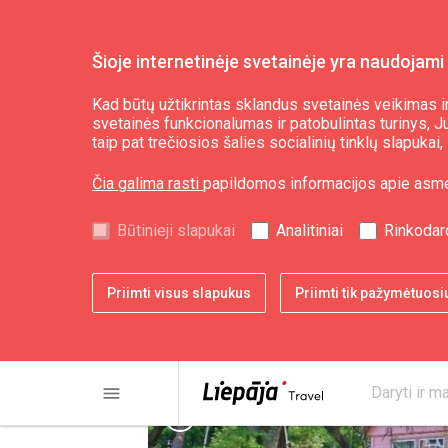
Šioje internetinėje svetainėje yra naudojami 
Planuoti
Nakvynė
Kad būtų užtikrintas sklandus svetainės veikimas ir
svetainės funkcionalumas ir patobulintas turinys, Jum
taip pat trečiosios šalies socialinių tinklų slapuka
Poilsio namai "Bajā
Čia galima rasti
papildomos informacijos apie asm
Būtinieji slapukai
Analitiniai
Rinkodar
Priimti visus slapukus
Priimti tik pažymėtuosi
menu
Daryti ir ma
chevron_left