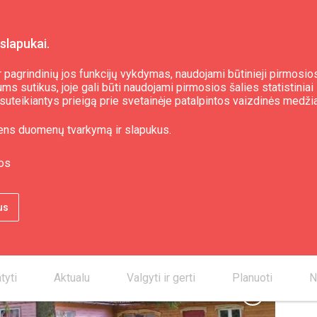
slapukai.
 pagrindinių jos funkcijų vykdymas, naudojami būtinieji pirmosios
s sutikus, joje gali būti naudojami pirmosios šalies statistiniai 
i, suteikiantys prieigą prie svetainėje patalpintos vaizdinės medži
ri"
ens duomenų tvarkymą ir slapukus.
os
Kon
us
smartphone
mail_outline
place
tyti
Aktualu
Valgyti ir gerti
Planuoti
N
chevron_right