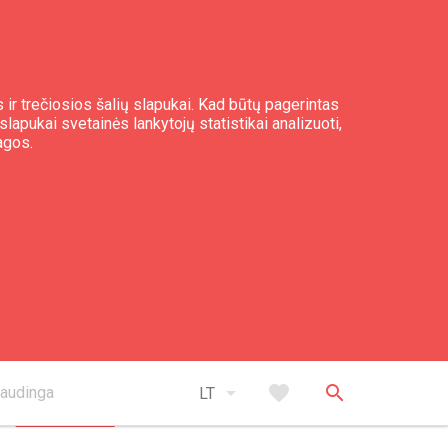
 ir trečiosios šalių slapukai. Kad būtų pagerintas
slapukai svetainės lankytojų statistikai analizuoti,
agos.
taktai
+371 26 402 106
elgao@inbox.lv
arrow_drop_down
favorite
search
Rucava, Rucavas pagasts
audinga
LT
open_in_new
Gauti nuorodas