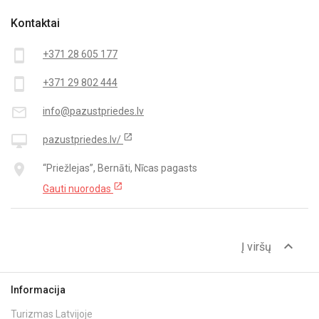
Kontaktai
smartphone
+371 28 605 177
smartphone
+371 29 802 444
mail_outline
info@pazustpriedes.lv
open_in_new
desktop_mac
pazustpriedes.lv/
place
“Priežlejas”, Bernāti, Nīcas pagasts
open_in_new
Gauti nuorodas
expand_less
Į viršų
Informacija
Turizmas Latvijoje