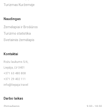
Turizmas Kuržemėje
Naudingas
Žemėlapiai ir Brošiūros
Turizmo statistika
Svetainės žemėlapis
Kontaktai
Rožu laukums 5/6,
Liepāja, LV-3401
+371 63 480 808
+371 29 402 111
info@liepaja.travel
Darbo laikas
Pirmadienis
9.00 - 18.00