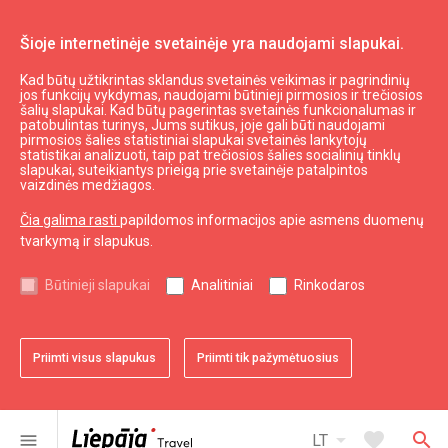
Šioje internetinėje svetainėje yra naudojami slapukai.
Kad būtų užtikrintas sklandus svetainės veikimas ir pagrindinių
Planuoti
Nakvynė
jos funkcijų vykdymas, naudojami būtinieji pirmosios ir trečiosios
šalių slapukai. Kad būtų pagerintas svetainės funkcionalumas ir
Poilsio namai "Dingti Pušyse"
patobulintas turinys, Jums sutikus, joje gali būti naudojami
pirmosios šalies statistiniai slapukai svetainės lankytojų
statistikai analizuoti, taip pat trečiosios šalies socialinių tinklų
slapukai, suteikiantys prieigą prie svetainėje patalpintos
vaizdinės medžiagos.
Čia galima rasti
papildomos informacijos apie asmens duomenų
tvarkymą ir slapukus.
chevron_left
chevron_right
Būtinieji slapukai
Analitiniai
Rinkodaros
Priimti visus slapukus
Priimti tik pažymėtuosius
favorite
favorite
favorite
favorite
favorite
favorite
1 iš 6
2 iš 6
3 iš 6
4 iš 6
5 iš 6
6 iš 6
Pridėti prie adresyno
Pridėti prie adresyno
Pridėti prie adresyno
Pridėti prie adresyno
Pridėti prie adresyno
Pridėti prie adresyno
arrow_drop_down
favorite
search
menu
LT