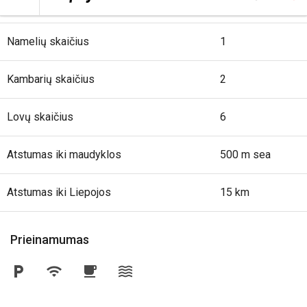
Namelių skaičius
1
Kambarių skaičius
2
Lovų skaičius
6
Atstumas iki maudyklos
500 m sea
Atstumas iki Liepojos
15 km
Prieinamumas
local_parking
wifi
local_cafe
waves