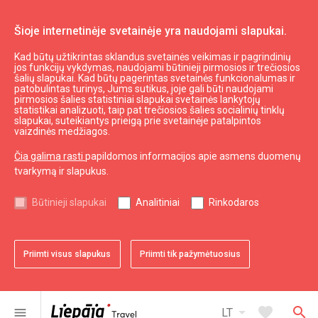
Šioje internetinėje svetainėje yra naudojami slapukai.
Kad būtų užtikrintas sklandus svetainės veikimas ir pagrindinių
Planuoti
Nakvynė
jos funkcijų vykdymas, naudojami būtinieji pirmosios ir trečiosios
šalių slapukai. Kad būtų pagerintas svetainės funkcionalumas ir
Poilsio namai "Sklandas"
patobulintas turinys, Jums sutikus, joje gali būti naudojami
pirmosios šalies statistiniai slapukai svetainės lankytojų
statistikai analizuoti, taip pat trečiosios šalies socialinių tinklų
slapukai, suteikiantys prieigą prie svetainėje patalpintos
vaizdinės medžiagos.
Čia galima rasti
papildomos informacijos apie asmens duomenų
tvarkymą ir slapukus.
chevron_left
chevron_right
Būtinieji slapukai
Analitiniai
Rinkodaros
Priimti visus slapukus
Priimti tik pažymėtuosius
favorite
favorite
favorite
favorite
favorite
favorite
favorite
favorite
1 iš 8
2 iš 8
3 iš 8
4 iš 8
5 iš 8
6 iš 8
7 iš 8
8 iš 8
Pridėti prie adresyno
Pridėti prie adresyno
Pridėti prie adresyno
Pridėti prie adresyno
Pridėti prie adresyno
Pridėti prie adresyno
Pridėti prie adresyno
Pridėti prie adresyno
arrow_drop_down
favorite
search
menu
LT