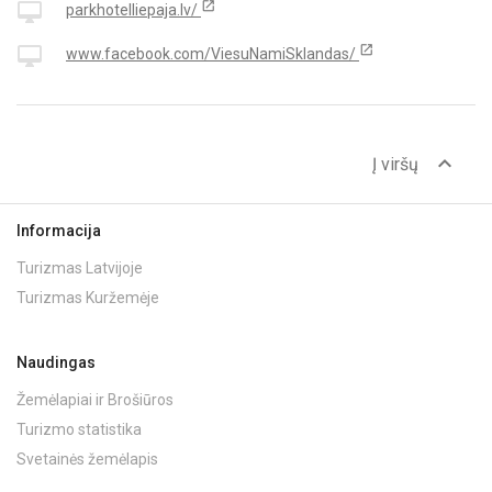
open_in_new
desktop_mac
parkhotelliepaja.lv/
open_in_new
desktop_mac
www.facebook.com/ViesuNamiSklandas/
expand_less
Į viršų
Informacija
Turizmas Latvijoje
Turizmas Kuržemėje
Naudingas
Žemėlapiai ir Brošiūros
Turizmo statistika
Svetainės žemėlapis