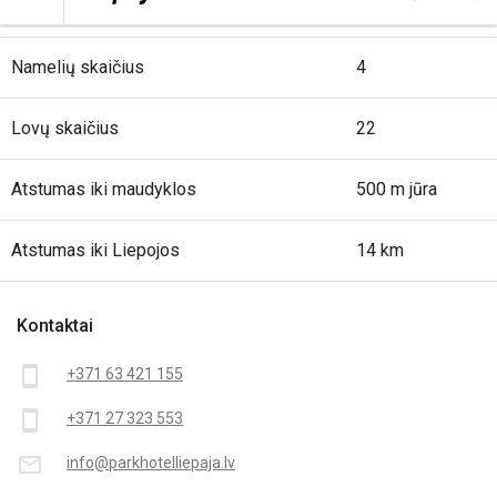
Namelių skaičius
4
Lovų skaičius
22
Atstumas iki maudyklos
500 m jūra
Atstumas iki Liepojos
14 km
Kontaktai
smartphone
+371 63 421 155
smartphone
+371 27 323 553
mail_outline
info@parkhotelliepaja.lv