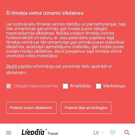
Šī tīmekļa vietne izmanto sīkdatnes.
Lai nodrošinātu tīmekļa vietnes darbību un pamatfunkcijas, tajā
Aktuāli
Jaunumi
tiek izmantotas gan pirmās, gan trešās puses obligāti
nepieciešamās sīkdatnes. Nolūkā uzlabot tīmekļa vietnes
Liepājā izdots 2026. gada pilsētas kalendārs
funkcionalitāti un saturu, ar Jūsu piekrišanu papildus šajā
ar "Fotast" fotogrāfu darbiem
tīmekļa vietnē var tikt izmantotas gan pirmās puses statistikas
sīkdatnes, analizējot apmeklējumu statistiku, gan trešās puses
sociālo mediju sīkdatnes, darot pieejamus šajā tīmekļa vietnē
izvietotos video materiālus.
Skatīt
papildu informāciju par personas datu apstrādi un
sīkdatnēm.
Obligāti nepieciešamās
Analītiskās
Mārketinga
Piekrist visām sīkdatnēm
Piekrist tikai atzīmētajām
favorite
Saglabāt pie favorītiem
arrow_drop_down
favorite
search
menu
LV