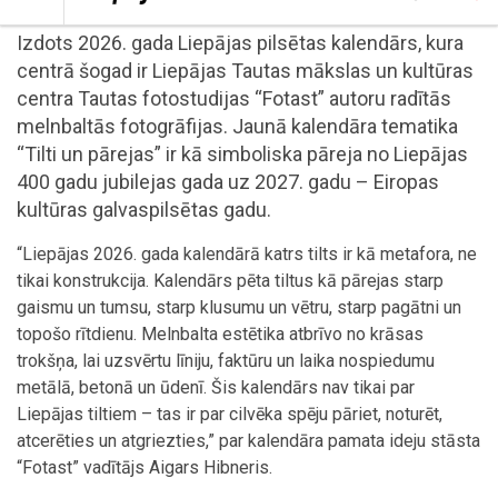
Izdots 2026. gada Liepājas pilsētas kalendārs, kura
centrā šogad ir Liepājas Tautas mākslas un kultūras
centra Tautas fotostudijas “Fotast” autoru radītās
melnbaltās fotogrāfijas. Jaunā kalendāra tematika
“Tilti un pārejas” ir kā simboliska pāreja no Liepājas
400 gadu jubilejas gada uz 2027. gadu – Eiropas
kultūras galvaspilsētas gadu.
“Liepājas 2026. gada kalendārā katrs tilts ir kā metafora, ne
tikai konstrukcija. Kalendārs pēta tiltus kā pārejas starp
gaismu un tumsu, starp klusumu un vētru, starp pagātni un
topošo rītdienu. Melnbalta estētika atbrīvo no krāsas
trokšņa, lai uzsvērtu līniju, faktūru un laika nospiedumu
metālā, betonā un ūdenī. Šis kalendārs nav tikai par
Liepājas tiltiem – tas ir par cilvēka spēju pāriet, noturēt,
atcerēties un atgriezties,” par kalendāra pamata ideju stāsta
“Fotast” vadītājs Aigars Hibneris.