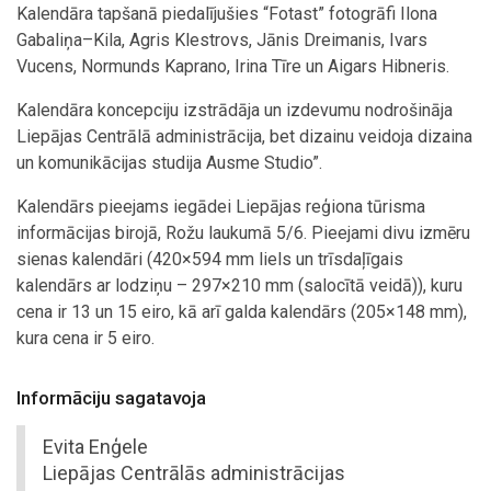
Kalendāra tapšanā piedalījušies “Fotast” fotogrāfi Ilona
Gabaliņa–Kila, Agris Klestrovs, Jānis Dreimanis, Ivars
Vucens, Normunds Kaprano, Irina Tīre un Aigars Hibneris.
Kalendāra koncepciju izstrādāja un izdevumu nodrošināja
Liepājas Centrālā administrācija, bet dizainu veidoja dizaina
un komunikācijas studija Ausme Studio”.
Kalendārs pieejams iegādei Liepājas reģiona tūrisma
informācijas birojā, Rožu laukumā 5/6. Pieejami divu izmēru
sienas kalendāri (420×594 mm liels un trīsdaļīgais
kalendārs ar lodziņu – 297×210 mm (salocītā veidā)), kuru
cena ir 13 un 15 eiro, kā arī galda kalendārs (205×148 mm),
kura cena ir 5 eiro.
Informāciju sagatavoja
Evita Enģele
Liepājas Centrālās administrācijas