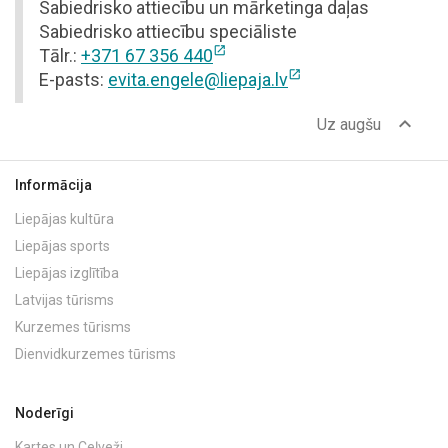
Sabiedrisko attiecību un mārketinga daļas
Sabiedrisko attiecību speciāliste
open_in_new
Tālr.:
+371 67 356 440
open_in_new
E-pasts:
evita.engele@liepaja.lv
expand_less
Uz augšu
Informācija
Liepājas kultūra
Liepājas sports
Liepājas izglītība
Latvijas tūrisms
Kurzemes tūrisms
Dienvidkurzemes tūrisms
Noderīgi
Kartes un Ceļveži