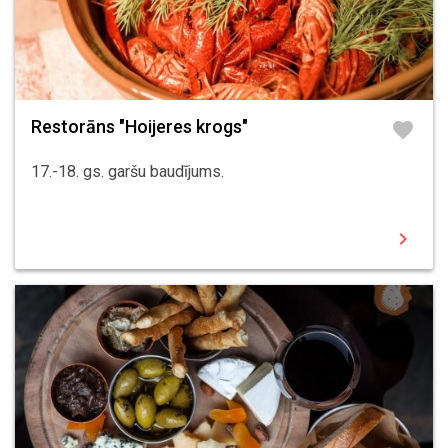
Restorāns "Hoijeres krogs"
favorite
17.-18. gs. garšu baudījums.
chevron_right