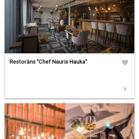
Restorāns "Chef Nauris Hauka"
favorite
chevron_right