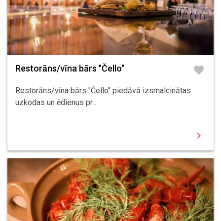
Restorāns/vīna bārs "Čello"
favorite
Restorāns/vīna bārs "Čello" piedāvā izsmalcinātas
uzkodas un ēdienus pr...
chevron_right