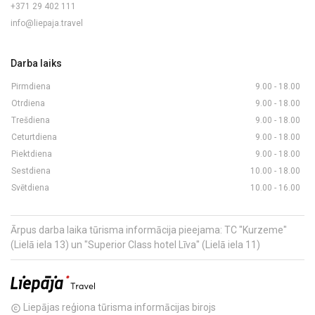
+371 29 402 111
info@liepaja.travel
Darba laiks
Pirmdiena
9.00 - 18.00
Otrdiena
9.00 - 18.00
Trešdiena
9.00 - 18.00
Ceturtdiena
9.00 - 18.00
Piektdiena
9.00 - 18.00
Sestdiena
10.00 - 18.00
Svētdiena
10.00 - 16.00
Ārpus darba laika tūrisma informācija pieejama: TC "Kurzeme"
(Lielā iela 13) un "Superior Class hotel Līva" (Lielā iela 11)
Liepājas reģiona tūrisma informācijas birojs
copyright