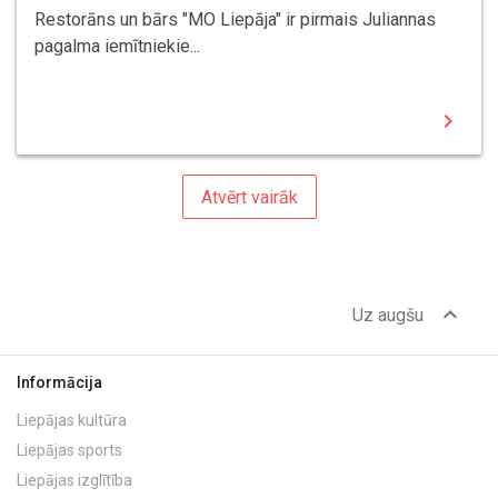
Restorāns un bārs "MO Liepāja" ir pirmais Juliannas
pagalma iemītniekie...
chevron_right
Atvērt vairāk
expand_less
Uz augšu
Informācija
Liepājas kultūra
Liepājas sports
Liepājas izglītība