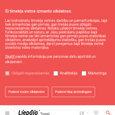
Šī tīmekļa vietne izmanto sīkdatnes.
Lai nodrošinātu tīmekļa vietnes darbību un pamatfunkcijas, tajā
tiek izmantotas gan pirmās, gan trešās puses obligāti
nepieciešamās sīkdatnes. Nolūkā uzlabot tīmekļa vietnes
funkcionalitāti un saturu, ar Jūsu piekrišanu papildus šajā
tīmekļa vietnē var tikt izmantotas gan pirmās puses statistikas
sīkdatnes, analizējot apmeklējumu statistiku, gan trešās puses
sociālo mediju sīkdatnes, darot pieejamus šajā tīmekļa vietnē
izvietotos video materiālus.
Skatīt
papildu informāciju par personas datu apstrādi un
sīkdatnēm.
Ēst un izklaidēties
Obligāti nepieciešamās
Analītiskās
Mārketinga
Kur paēst
Visi
Pilsēta
Reģions
Piekrist visām sīkdatnēm
Piekrist tikai atzīmētajām
arrow_drop_down
map
109
rezultāti
Filtri
arrow_drop_down
favorite
search
menu
LV