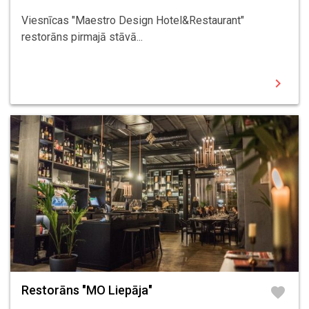
Viesnīcas "Maestro Design Hotel&Restaurant"
restorāns pirmajā stāvā...
chevron_right
Restorāns "MO Liepāja"
favorite