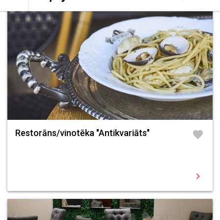
Restorāns/vinotēka "Antikvariāts"
favorite
chevron_right