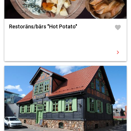
Restorāns/bārs "Hot Potato"
favorite
chevron_right