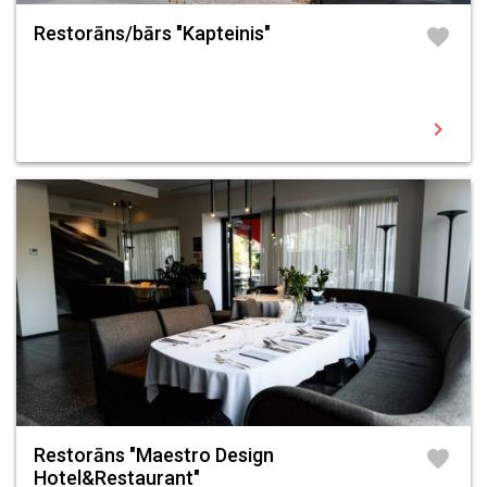
Restorāns/bārs "Kapteinis"
favorite
chevron_right
Restorāns "Maestro Design
favorite
Hotel&Restaurant"