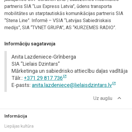
partneris SIA “Lux Express Latvia”, ūdens transporta
mobilitātes un starptautiskās komunikācijas partneris SIA
“Stena Line”. Informē – VSIA “Latvijas Sabiedriskais
medijs”, SIA “TVNET GRUPA”, AS “KURZEMES RADIO”.
Informāciju sagatavoja
Anita Lazdeniece-Grīnberga
SIA “Lielais Dzintars”
Mārketinga un sabiedrisko attiecību daļas vadītāja
open_in_new
Tālr.:
+371 29 817 736
open_in_new
E-pasts:
anita.lazdeniece@lielaisdzintars.lv
expand_less
Uz augšu
Informācija
Liepājas kultūra