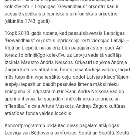
kolektīviem – Leipcigas “Gewandhaus” orķestri, kas ir
pasaulē vecākais pilsoniskais simfoniskais orķestris
(dibināts 1743. gadā).
“Kopš 2018. gada rudens, kad pasaulslavenais Leipcigas
“Gewandhaus” orķestris iepriekšējo reizi viesojās Latvijā –
Rīgā un Liepājā, nu jau drīz būs pagājuši astoņi gadi. Arī
toreiz šo brīnišķīgo kolektīvu uz Latviju veda tā vadītājs,
izcilais Maestro Andris Nelsons. Orķestri uzņēma Andreja
Žagara kultūras attīstības fonds paša Andreja vadībā, tagad
mēs turpinām viņa iesākto ceļu, dodot Latvijas klausītājiem
iespēju iepazīt un baudīt pasaules līmeņa mākslinieku
sniegumu. Šī orķestra muzicēšanu Andra Nelsona vadībā
apbrīno it visur, lai sagaidām māksliniekus ar prieku un
mīlestību,” aicina Arturs Maskats, Andreja Žagara kultūras
attīstības fonda valdes loceklis.
Koncertprogrammā iekļautas divas pagalam atšķirīgas
Ludviga van Bēthovena simfonijas: Sestā un Septītā. Sestā