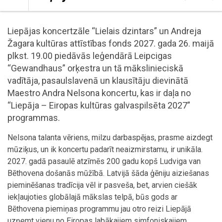
Liepājas koncertzāle “Lielais dzintars” un Andreja
Žagara kultūras attīstības fonds 2027. gada 26. maijā
plkst. 19.00 piedāvās leģendārā Leipcigas
“Gewandhaus” orķestra un tā mākslinieciskā
vadītāja, pasaulslavenā un klausītāju dievinātā
Maestro Andra Nelsona koncertu, kas ir daļa no
“Liepāja – Eiropas kultūras galvaspilsēta 2027”
programmas.
Nelsona talanta vēriens, milzu darbaspējas, prasme aizdegt
mūziķus, un ik koncertu padarīt neaizmirstamu, ir unikāla.
2027. gadā pasaulē atzīmēs 200 gadu kopš Ludviga van
Bēthovena došanās mūžībā. Latvijā šāda ģēniju aiziešanas
pieminēšanas tradīcija vēl ir pasveša, bet, arvien ciešāk
iekļaujoties globālajā mākslas telpā, būs gods ar
Bēthovena piemiņas programmu jau otro reizi Liepājā
uzņemt vienu no Eiropas labākajiem simfoniskajiem