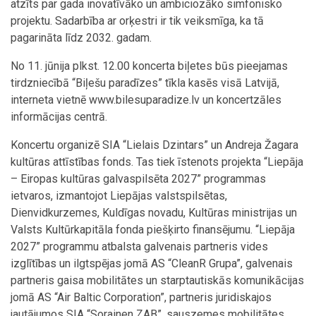
atzīts par gada inovatīvāko un ambiciozāko simfonisko
projektu. Sadarbība ar orķestri ir tik veiksmīga, ka tā
pagarināta līdz 2032. gadam.
No 11. jūnija plkst. 12.00 koncerta biļetes būs pieejamas
tirdzniecībā “Biļešu paradīzes” tīkla kasēs visā Latvijā,
interneta vietnē www.bilesuparadize.lv un koncertzāles
informācijas centrā.
Koncertu organizē SIA “Lielais Dzintars” un Andreja Žagara
kultūras attīstības fonds. Tas tiek īstenots projekta “Liepāja
– Eiropas kultūras galvaspilsēta 2027” programmas
ietvaros, izmantojot Liepājas valstspilsētas,
Dienvidkurzemes, Kuldīgas novadu, Kultūras ministrijas un
Valsts Kultūrkapitāla fonda piešķirto finansējumu. “Liepāja
2027” programmu atbalsta galvenais partneris vides
izglītības un ilgtspējas jomā AS “CleanR Grupa”, galvenais
partneris gaisa mobilitātes un starptautiskās komunikācijas
jomā AS “Air Baltic Corporation”, partneris juridiskajos
jautājumos SIA “Sorainen ZAB”, sauszemes mobilitātes