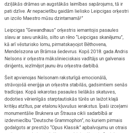
dziļākās drāmas un augstākās laimības sapārojums, tā ir
pati dzīve. Ar nepacietību gaidām lielisko Leipcigas orķestri
un izcilo Maestro mūsu dzintarnamā!”
Leipcigas “Gewandhaus” orķestris iemantojis pasaules
slavu ar savu unikālo, silto un rēno “Leipcigas skanējumu”,
kā arī vēsturisko lomu, pirmatskaņojot Bēthovena,
Mendelszona un Brāmsa šedevrus. Kopš 2018. gada Andris
Nelsons ir orķestra mākslinieciskais vadītājs un galvenais
diriģents, iezīmējot jaunu ēru orķestra darbībā.
Šeit apvienojas Nelsonam raksturīgā emocionālā,
strāvojošā enerģija un orķestra stabilās, gadsimtiem senās
tradīcijas. Kopā iekarotas pasaules lielākās skatuves,
dodoties vērienīgās starptautiskās tūrēs un laižot klajā
kritiķu atzītus, par etalonu kļuvušus ierakstus. Īpaši izceļami
monumentālie Bruknera un Štrausa cikli sadarbībā ar
izdevniecību “Deutsche Grammophon”, no kuriem pirmais
godalgots ar prestižo “Opus Klassik” apbalvojumu un otrais