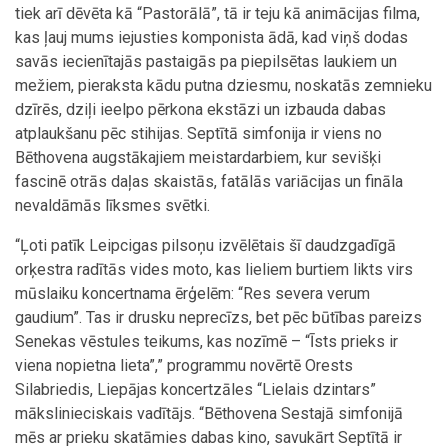
tiek arī dēvēta kā “Pastorālā”, tā ir teju kā animācijas filma,
kas ļauj mums iejusties komponista ādā, kad viņš dodas
savās iecienītajās pastaigās pa piepilsētas laukiem un
mežiem, pieraksta kādu putna dziesmu, noskatās zemnieku
dzīrēs, dziļi ieelpo pērkona ekstāzi un izbauda dabas
atplaukšanu pēc stihijas. Septītā simfonija ir viens no
Bēthovena augstākajiem meistardarbiem, kur sevišķi
fascinē otrās daļas skaistās, fatālās variācijas un fināla
nevaldāmās līksmes svētki.
“Ļoti patīk Leipcigas pilsoņu izvēlētais šī daudzgadīgā
orķestra radītās vides moto, kas lieliem burtiem likts virs
mūslaiku koncertnama ērģelēm: “Res severa verum
gaudium”. Tas ir drusku neprecīzs, bet pēc būtības pareizs
Senekas vēstules teikums, kas nozīmē – “Īsts prieks ir
viena nopietna lieta”,” programmu novērtē Orests
Silabriedis, Liepājas koncertzāles “Lielais dzintars”
mākslinieciskais vadītājs. “Bēthovena Sestajā simfonijā
mēs ar prieku skatāmies dabas kino, savukārt Septītā ir