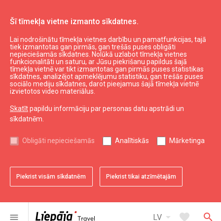
Šī tīmekļa vietne izmanto sīkdatnes.
Lai nodrošinātu tīmekļa vietnes darbību un pamatfunkcijas, tajā
Aktuāli
Jaunumi
tiek izmantotas gan pirmās, gan trešās puses obligāti
nepieciešamās sīkdatnes. Nolūkā uzlabot tīmekļa vietnes
2027. gada 26. maijā Andris Nelsons un
funkcionalitāti un saturu, ar Jūsu piekrišanu papildus šajā
"Gewandhaus" orķestris Liepājā cildinās
tīmekļa vietnē var tikt izmantotas gan pirmās puses statistikas
sīkdatnes, analizējot apmeklējumu statistiku, gan trešās puses
Bēthovenu
sociālo mediju sīkdatnes, darot pieejamus šajā tīmekļa vietnē
izvietotos video materiālus.
Skatīt
papildu informāciju par personas datu apstrādi un
sīkdatnēm.
Obligāti nepieciešamās
Analītiskās
Mārketinga
Piekrist visām sīkdatnēm
Piekrist tikai atzīmētajām
arrow_drop_down
favorite
search
menu
LV
favorite
Saglabāt pie favorītiem