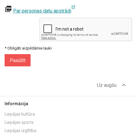
open_in_new
picture_as_pdf
Par personas datu apstrādi
* Obligāti aizpildāmie lauki
Pasūtīt
expand_less
Uz augšu
Informācija
Liepājas kultūra
Liepājas sports
Liepājas izglītība