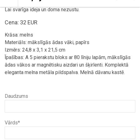
Lai svarīga ideja un doma nezustu.
Cena: 32 EUR
Krāsa: melns
Materiāls: mākslīgās ādas vāki, papīrs
Izmērs: 24,8 x 3,1 x 21,5 cm
Īpašības: A 5 pierakstu bloks ar 80 līniju lapām, mākslīgās
ādas vākos ar magnētisku aizdari un šķirlenti. Komplektā
eleganta melna metāla pildspalva. Melnā dāvanu kastē.
Daudzums
Vārds*