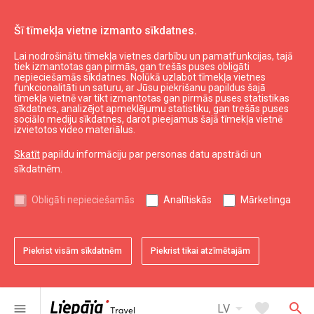
Šī tīmekļa vietne izmanto sīkdatnes.
Lai nodrošinātu tīmekļa vietnes darbību un pamatfunkcijas, tajā
Aktuāli
Liepājas suvenīri
tiek izmantotas gan pirmās, gan trešās puses obligāti
nepieciešamās sīkdatnes. Nolūkā uzlabot tīmekļa vietnes
Dāvanu komplekts
funkcionalitāti un saturu, ar Jūsu piekrišanu papildus šajā
tīmekļa vietnē var tikt izmantotas gan pirmās puses statistikas
sīkdatnes, analizējot apmeklējumu statistiku, gan trešās puses
sociālo mediju sīkdatnes, darot pieejamus šajā tīmekļa vietnē
izvietotos video materiālus.
Skatīt
papildu informāciju par personas datu apstrādi un
sīkdatnēm.
chevron_left
chevron_right
Obligāti nepieciešamās
Analītiskās
Mārketinga
Piekrist visām sīkdatnēm
Piekrist tikai atzīmētajām
favorite
favorite
favorite
1 no 3
2 no 3
3 no 3
Saglabāt pie favorītiem
Saglabāt pie favorītiem
Saglabāt pie favorītiem
arrow_drop_down
favorite
search
menu
LV