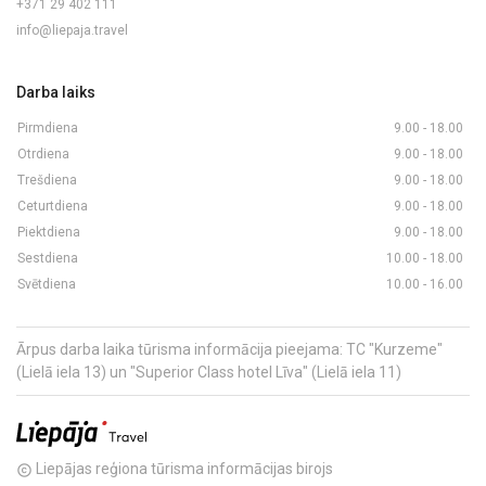
+371 29 402 111
info@liepaja.travel
Darba laiks
Pirmdiena
9.00 - 18.00
Otrdiena
9.00 - 18.00
Trešdiena
9.00 - 18.00
Ceturtdiena
9.00 - 18.00
Piektdiena
9.00 - 18.00
Sestdiena
10.00 - 18.00
Svētdiena
10.00 - 16.00
Ārpus darba laika tūrisma informācija pieejama: TC "Kurzeme"
(Lielā iela 13) un "Superior Class hotel Līva" (Lielā iela 11)
Liepājas reģiona tūrisma informācijas birojs
copyright