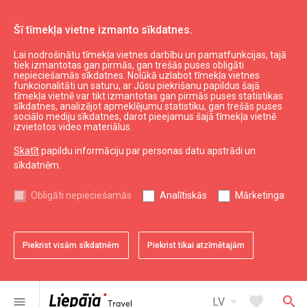
Šī tīmekļa vietne izmanto sīkdatnes.
Lai nodrošinātu tīmekļa vietnes darbību un pamatfunkcijas, tajā
Aktuāli
Liepājas suvenīri
tiek izmantotas gan pirmās, gan trešās puses obligāti
nepieciešamās sīkdatnes. Nolūkā uzlabot tīmekļa vietnes
Liepāja 400 nozīmīte
funkcionalitāti un saturu, ar Jūsu piekrišanu papildus šajā
tīmekļa vietnē var tikt izmantotas gan pirmās puses statistikas
sīkdatnes, analizējot apmeklējumu statistiku, gan trešās puses
sociālo mediju sīkdatnes, darot pieejamus šajā tīmekļa vietnē
izvietotos video materiālus.
Skatīt
papildu informāciju par personas datu apstrādi un
sīkdatnēm.
Obligāti nepieciešamās
Analītiskās
Mārketinga
Piekrist visām sīkdatnēm
Piekrist tikai atzīmētajām
favorite
Saglabāt pie favorītiem
arrow_drop_down
favorite
search
menu
LV