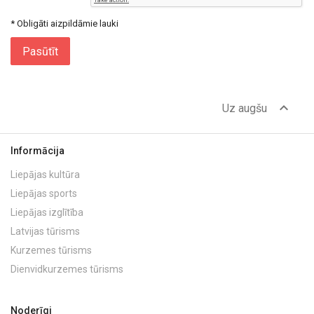
* Obligāti aizpildāmie lauki
Pasūtīt
expand_less
Uz augšu
Informācija
Liepājas kultūra
Liepājas sports
Liepājas izglītība
Latvijas tūrisms
Kurzemes tūrisms
Dienvidkurzemes tūrisms
Noderīgi