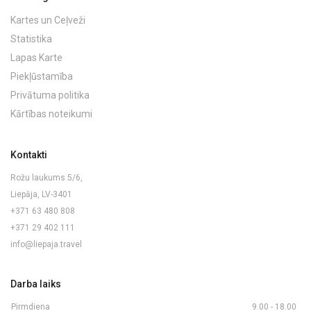
Kartes un Ceļveži
Statistika
Lapas Karte
Piekļūstamība
Privātuma politika
Kārtības noteikumi
Kontakti
Rožu laukums 5/6,
Liepāja, LV-3401
+371 63 480 808
+371 29 402 111
info@liepaja.travel
Darba laiks
Pirmdiena
9.00 - 18.00