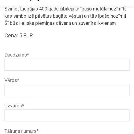
Sviniet Liepājas 400 gadu jubileju ar īpašo metāla nozīmīti,
kas simbolizē pilsētas bagāto vēsturi un tās īpašo nozīmi!
Šī būs lieliska piemiņas dāvana un suvenīrs ikvienam.
Cena: 5 EUR
Daudzums*
Vārds*
Uzvārds*
Tālruņa numurs*