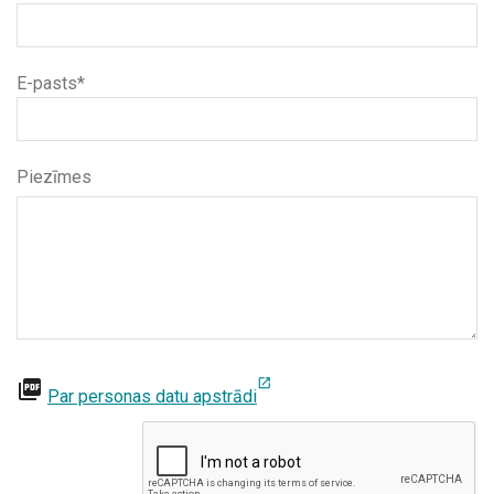
E-pasts*
Piezīmes
open_in_new
picture_as_pdf
Par personas datu apstrādi