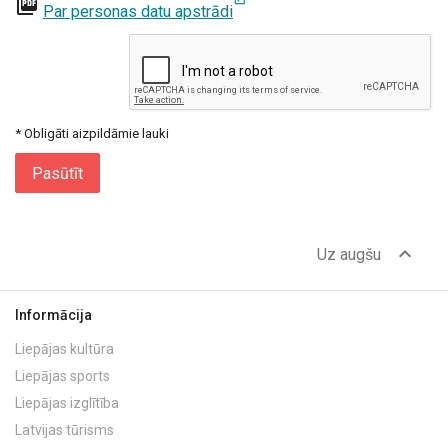
picture_as_pdf
Par personas datu apstrādi
* Obligāti aizpildāmie lauki
Pasūtīt
expand_less
Uz augšu
Informācija
Liepājas kultūra
Liepājas sports
Liepājas izglītība
Latvijas tūrisms