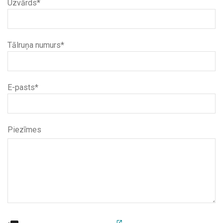
Uzvārds*
Tālruņa numurs*
E-pasts*
Piezīmes
open_in_new