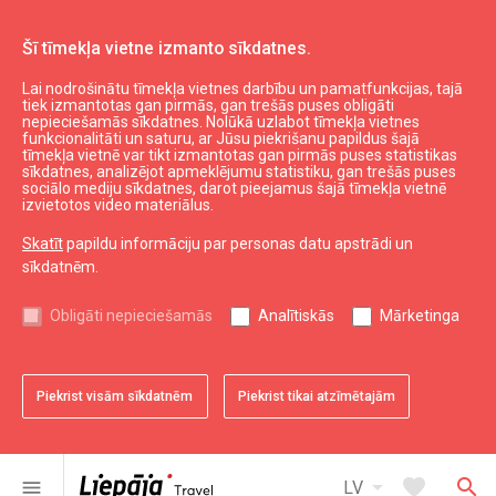
Šī tīmekļa vietne izmanto sīkdatnes.
Lai nodrošinātu tīmekļa vietnes darbību un pamatfunkcijas, tajā
Aktuāli
Liepājas suvenīri
tiek izmantotas gan pirmās, gan trešās puses obligāti
nepieciešamās sīkdatnes. Nolūkā uzlabot tīmekļa vietnes
Pildspalva
funkcionalitāti un saturu, ar Jūsu piekrišanu papildus šajā
tīmekļa vietnē var tikt izmantotas gan pirmās puses statistikas
sīkdatnes, analizējot apmeklējumu statistiku, gan trešās puses
sociālo mediju sīkdatnes, darot pieejamus šajā tīmekļa vietnē
izvietotos video materiālus.
Skatīt
papildu informāciju par personas datu apstrādi un
sīkdatnēm.
chevron_left
chevron_right
Obligāti nepieciešamās
Analītiskās
Mārketinga
Piekrist visām sīkdatnēm
Piekrist tikai atzīmētajām
favorite
favorite
favorite
1 no 3
2 no 3
3 no 3
Saglabāt pie favorītiem
Saglabāt pie favorītiem
Saglabāt pie favorītiem
arrow_drop_down
favorite
search
menu
LV