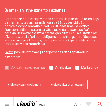
Šī tīmekļa vietne izmanto sīkdatnes.
Lai nodrošinātu tīmekļa vietnes darbību un pamatfunkcijas, tajā
Aktuāli
Jaunumi
tiek izmantotas gan pirmās, gan trešās puses obligāti
nepieciešamās sīkdatnes. Nolūkā uzlabot tīmekļa vietnes
funkcionalitāti un saturu, ar Jūsu piekrišanu papildus šajā
tīmekļa vietnē var tikt izmantotas gan pirmās puses statistikas
expand_less
Uz augšu
sīkdatnes, analizējot apmeklējumu statistiku, gan trešās puses
sociālo mediju sīkdatnes, darot pieejamus šajā tīmekļa vietnē
izvietotos video materiālus.
Informācija
Skatīt
papildu informāciju par personas datu apstrādi un
sīkdatnēm.
Liepājas kultūra
Liepājas sports
Obligāti nepieciešamās
Analītiskās
Mārketinga
Liepājas izglītība
Latvijas tūrisms
Kurzemes tūrisms
Piekrist visām sīkdatnēm
Piekrist tikai atzīmētajām
Dienvidkurzemes tūrisms
arrow_drop_down
favorite
search
menu
LV
Noderīgi