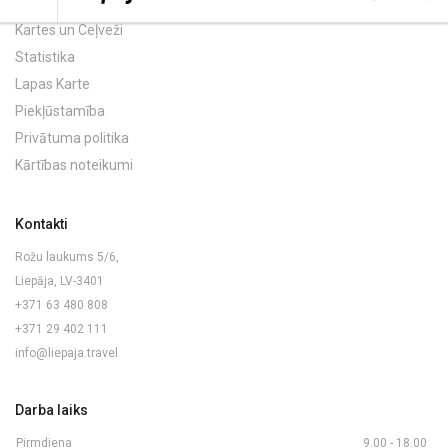
Kartes un Ceļveži
Statistika
Lapas Karte
Piekļūstamība
Privātuma politika
Kārtības noteikumi
Kontakti
Rožu laukums 5/6,
Liepāja, LV-3401
+371 63 480 808
+371 29 402 111
info@liepaja.travel
Darba laiks
Pirmdiena
9.00 - 18.00