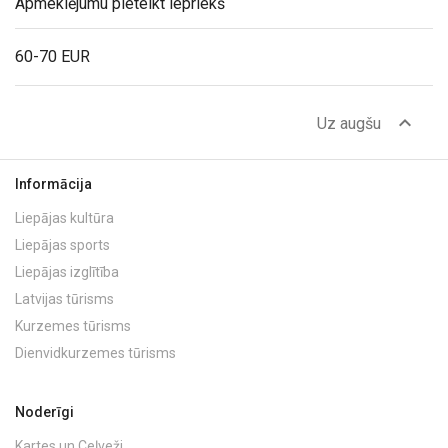
Apmeklējumu pieteikt iepriekš
60-70 EUR
expand_less
Uz augšu
Informācija
Liepājas kultūra
Liepājas sports
Liepājas izglītība
Latvijas tūrisms
Kurzemes tūrisms
Dienvidkurzemes tūrisms
Noderīgi
Kartes un Ceļveži