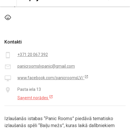
Pieejamība
child_care
Kontakti
smartphone
+371 20 067 392
mail_outline
panicroomslvpanic@gmail.com
open_in_new
desktop_mac
www.facebook.com/panicroomsLV/
place
Pasta iela 13
open_in_new
Saņemt norādes
Izlaušanās istabas “Panic Rooms” piedāvā tematisko
izlaušanās spēli “Baiļu mežs”, kuras laikā dalībniekiem