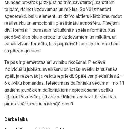
stundas ietvaros jāizkļūst no trim savstarpēji saistītām
telpām, risinot uzdevumus un mīklas. Spēlē izmantoti
specefekti, baiļu elementi un dzīvo aktieru klātbūtne, radot
reālistisku un emocionāli piesātinātu atmosfēru. Pieejami
divi formāti – parastais izlaušanās spēles formāts, kas
piedāvā klasisku pieredzi ar uzdevumiem un mīklām, un
ekskluzīvais formāts, kas papildināts ar papildu efektiem
un pārsteigumiem.
Telpas ir piemērotas arī svinību rīkošanai. Piedāvā
individuālu jubilāru sveikšanu un īpašu svētku izlaušanās
spēli, ja rezervācija veikta iepriekš. Spēlē var piedalīties 2–
6 cilvēku komandas. Ieteicamais dalībnieku vecums – no 11
gadiem; jaunākiem dalībniekiem nepieciešama vecāku
atļauja. Rezervācija jāveic pa tālruni vismaz trīs stundas
pirms spēles vai iepriekšējā dienā.
Darba laiks