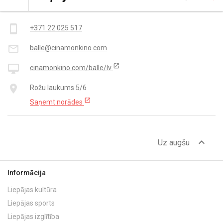
Kontakti
smartphone
+371 22 025 517
mail_outline
balle@cinamonkino.com
open_in_new
desktop_mac
cinamonkino.com/balle/lv
place
Rožu laukums 5/6
open_in_new
Saņemt norādes
expand_less
Uz augšu
Informācija
Liepājas kultūra
Liepājas sports
Liepājas izglītība