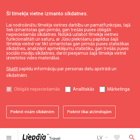
Šī tīmekļa vietne izmanto sīkdatnes.
Lai nodrošinātu tīmekļa vietnes darbību un pamatfunkcijas, tajā
Darīt un redzēt
Kultūra, māksla, zinātne
tiek izmantotas gan pirmās, gan trešās puses obligāti
nepieciešamās sīkdatnes. Nolūkā uzlabot tīmekļa vietnes
Kinoteātris "Cinamon Liepaja Balle"
funkcionalitāti un saturu, ar Jūsu piekrišanu papildus šajā
tīmekļa vietnē var tikt izmantotas gan pirmās puses statistikas
sīkdatnes, analizējot apmeklējumu statistiku, gan trešās puses
sociālo mediju sīkdatnes, darot pieejamus šajā tīmekļa vietnē
izvietotos video materiālus.
Skatīt
papildu informāciju par personas datu apstrādi un
sīkdatnēm.
chevron_left
chevron_right
Obligāti nepieciešamās
Analītiskās
Mārketinga
Piekrist visām sīkdatnēm
Piekrist tikai atzīmētajām
favorite
favorite
favorite
favorite
1 no 4
2 no 4
3 no 4
4 no 4
Saglabāt pie favorītiem
Saglabāt pie favorītiem
Saglabāt pie favorītiem
Saglabāt pie favorītiem
arrow_drop_down
favorite
search
menu
LV