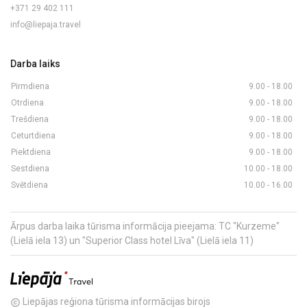
+371 29 402 111
info@liepaja.travel
Darba laiks
Pirmdiena
9.00 - 18.00
Otrdiena
9.00 - 18.00
Trešdiena
9.00 - 18.00
Ceturtdiena
9.00 - 18.00
Piektdiena
9.00 - 18.00
Sestdiena
10.00 - 18.00
Svētdiena
10.00 - 16.00
Ārpus darba laika tūrisma informācija pieejama: TC "Kurzeme"
(Lielā iela 13) un "Superior Class hotel Līva" (Lielā iela 11)
Liepājas reģiona tūrisma informācijas birojs
copyright