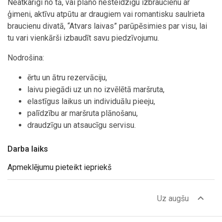
Neatkarīgi no tā, vai plāno nesteidzīgu izbraucienu ar
ģimeni, aktīvu atpūtu ar draugiem vai romantisku saulrieta
braucienu divatā, “Atvars laivas” parūpēsimies par visu, lai
tu vari vienkārši izbaudīt savu piedzīvojumu.
Nodrošina:
ērtu un ātru rezervāciju,
laivu piegādi uz un no izvēlētā maršruta,
elastīgus laikus un individuālu pieeju,
palīdzību ar maršruta plānošanu,
draudzīgu un atsaucīgu servisu.
Darba laiks
Apmeklējumu pieteikt iepriekš
expand_less
Uz augšu