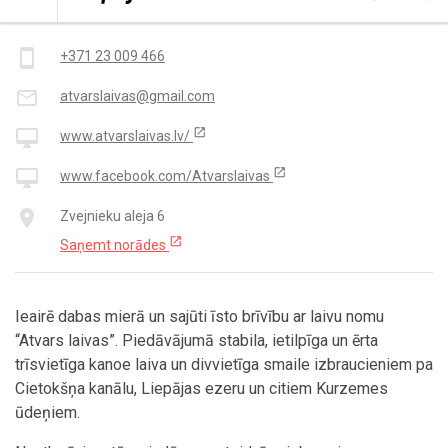
Kontakti
smartphone
+371 23 009 466
mail_outline
atvarslaivas@gmail.com
open_in_new
desktop_mac
www.atvarslaivas.lv/
open_in_new
desktop_mac
www.facebook.com/Atvarslaivas
place
Zvejnieku aleja 6
open_in_new
Saņemt norādes
Ieairē dabas mierā un sajūti īsto brīvību ar laivu nomu
“Atvars laivas”. Piedāvājumā stabila, ietilpīga un ērta
trīsvietīga kanoe laiva un divvietīga smaile izbraucieniem pa
Cietokšņa kanālu, Liepājas ezeru un citiem Kurzemes
ūdeņiem.