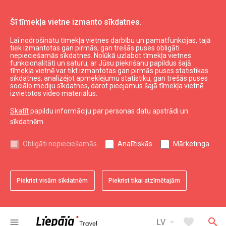
Šī tīmekļa vietne izmanto sīkdatnes.
Lai nodrošinātu tīmekļa vietnes darbību un pamatfunkcijas, tajā
Darīt un redzēt
Aktīvā atpūta
tiek izmantotas gan pirmās, gan trešās puses obligāti
nepieciešamās sīkdatnes. Nolūkā uzlabot tīmekļa vietnes
Laivu noma "Atvars laivas"
funkcionalitāti un saturu, ar Jūsu piekrišanu papildus šajā
tīmekļa vietnē var tikt izmantotas gan pirmās puses statistikas
sīkdatnes, analizējot apmeklējumu statistiku, gan trešās puses
sociālo mediju sīkdatnes, darot pieejamus šajā tīmekļa vietnē
izvietotos video materiālus.
Skatīt
papildu informāciju par personas datu apstrādi un
sīkdatnēm.
chevron_left
chevron_right
Obligāti nepieciešamās
Analītiskās
Mārketinga
Piekrist visām sīkdatnēm
Piekrist tikai atzīmētajām
favorite
favorite
favorite
favorite
1 no 4
2 no 4
3 no 4
4 no 4
Saglabāt pie favorītiem
Saglabāt pie favorītiem
Saglabāt pie favorītiem
Saglabāt pie favorītiem
arrow_drop_down
favorite
search
menu
LV