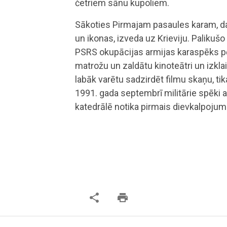
četriem sānu kupoliem.
Sākoties Pirmajam pasaules karam, d
un ikonas, izveda uz Krieviju. Palikušo
PSRS okupācijas armijas karaspēks pēc
matrožu un zaldātu kinoteātri un izklaid
labāk varētu sadzirdēt filmu skaņu, ti
1991. gada septembrī militārie spēki a
katedrālē notika pirmais dievkalpojum
share
print