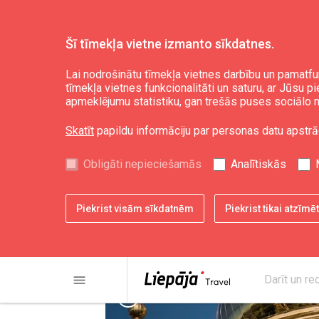
Šī tīmekļa vietne izmanto sīkdatnes.
Darīt un redzēt
Karosta
Lai nodrošinātu tīmekļa vietnes darbību un pamatfu
tīmekļa vietnes funkcionalitāti un saturu, ar Jūsu p
apmeklējumu statistiku, gan trešās puses sociālo m
Sv. Nikolaja pareiz
Skatīt
papildu informāciju par personas datu apstrā
Obligāti nepieciešamās
Analītiskās
Piekrist visām sīkdatnēm
Piekrist tikai atzīm
menu
Darīt un re
chevron_left