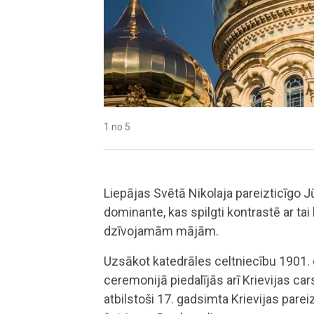
1 no 5
2 no 5
3 no 5
4 no 5
5 no 5
Liepājas Svētā Nikolaja pareizticīgo J
dominante, kas spilgti kontrastē ar t
dzīvojamām mājām.
Uzsākot katedrāles celtniecību 1901.
ceremonijā piedalījās arī Krievijas car
atbilstoši 17. gadsimta Krievijas pare