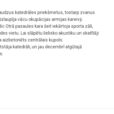
audzus katedrāles priekšmetus, tostarp zvanus
 izlaupīja vācu okupācijas armijas kareivji.
 Otrā pasaules kara šeit iekārtoja sporta zāli,
es vietu. Lai slāpētu lielisko akustiku un skatītāji
ka aizbetonēts centrālais kupols.
tstāja katedrāli, un jau decembrī atgūtajā
s.