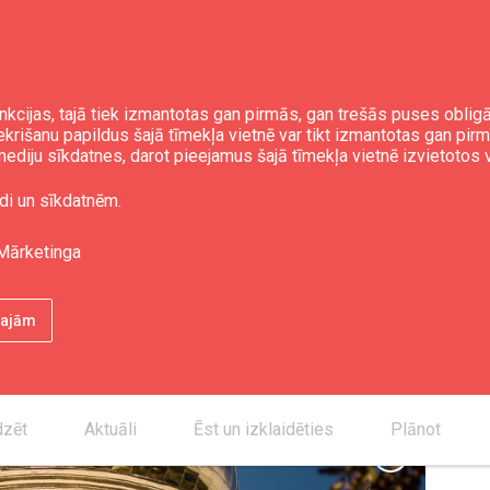
nkcijas, tajā tiek izmantotas gan pirmās, gan trešās puses obli
iekrišanu papildus šajā tīmekļa vietnē var tikt izmantotas gan pir
ediju sīkdatnes, darot pieejamus šajā tīmekļa vietnē izvietotos 
ticīgo Jūras katedrāle
di un sīkdatnēm.
Mārketinga
Kon
ētajām
smartphone
desktop_mac
place
dzēt
Aktuāli
Ēst un izklaidēties
Plānot
chevron_right