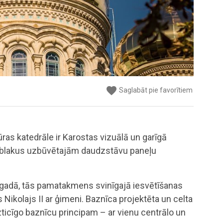
favorite
favorite
favorite
favorite
favorite
Saglabāt pie favorītiem
Saglabāt pie favorītiem
Saglabāt pie favorītiem
Saglabāt pie favorītiem
Saglabāt pie favorītiem
ūras katedrāle ir Karostas vizuālā un garīgā
ai blakus uzbūvētajām daudzstāvu paneļu
 gadā, tās pamatakmens svinīgajā iesvētīšanas
s Nikolajs II ar ģimeni. Baznīca projektēta un celta
izticīgo baznīcu principam – ar vienu centrālo un