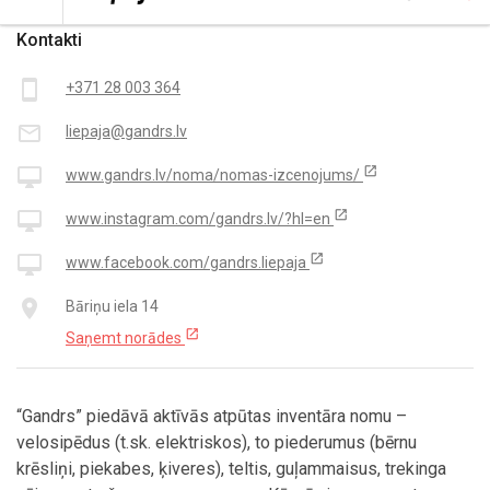
Kontakti
smartphone
+371 28 003 364
mail_outline
liepaja@gandrs.lv
open_in_new
desktop_mac
www.gandrs.lv/noma/nomas-izcenojums/
open_in_new
desktop_mac
www.instagram.com/gandrs.lv/?hl=en
open_in_new
desktop_mac
www.facebook.com/gandrs.liepaja
place
Bāriņu iela 14
open_in_new
Saņemt norādes
“Gandrs” piedāvā aktīvās atpūtas inventāra nomu –
velosipēdus (t.sk. elektriskos), to piederumus (bērnu
krēsliņi, piekabes, ķiveres), teltis, guļammaisus, trekinga