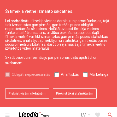
Šī tīmekļa vietne izmanto sīkdatnes.
Lai nodrošinātu tīmekļa vietnes darbību un pamatfunkcijas, tajā
Darīt un redzēt
Aktīvā atpūta
tiek izmantotas gan pirmās, gan trešās puses obligāti
nepieciešamās sīkdatnes. Nolūkā uzlabot tīmekļa vietnes
Velosipēdu un tūrisma inventāra noma
funkcionalitāti un saturu, ar Jūsu piekrišanu papildus šajā
"Gandrs"
tīmekļa vietnē var tikt izmantotas gan pirmās puses statistikas
sīkdatnes, analizējot apmeklējumu statistiku, gan trešās puses
sociālo mediju sīkdatnes, darot pieejamus šajā tīmekļa vietnē
izvietotos video materiālus.
Skatīt
papildu informāciju par personas datu apstrādi un
sīkdatnēm.
chevron_left
chevron_right
Obligāti nepieciešamās
Analītiskās
Mārketinga
Piekrist visām sīkdatnēm
Piekrist tikai atzīmētajām
favorite
favorite
favorite
1 no 3
2 no 3
3 no 3
Saglabāt pie favorītiem
Saglabāt pie favorītiem
Saglabāt pie favorītiem
arrow_drop_down
favorite
search
menu
LV