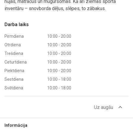
nūjas, matračus un mugursomas. Kā arī ziemas sporta
inventāru – snovborda dēļus, slēpes, to zābakus.
Darba laiks
Pirmdiena
10:00 - 20:00
Otrdiena
10:00 - 20:00
Trešdiena
10:00 - 20:00
Ceturtdiena
10:00 - 20:00
Piektdiena
10:00 - 20:00
Sestdiena
10:00 - 18:00
Svētdiena
10:00 - 18:00
expand_less
Uz augšu
Informācija