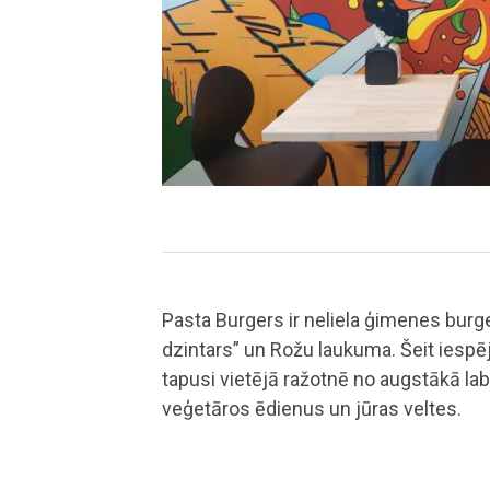
Pasta Burgers ir neliela ģimenes burge
dzintars” un Rožu laukuma. Šeit iespē
tapusi vietējā ražotnē no augstākā la
veģetāros ēdienus un jūras veltes.