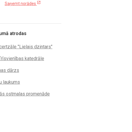
open_in_new
Saņemt norādes
umā atrodas
ertzāle "Lielais dzintars"
Trīsvienības katedrāle
as dārzs
u laukums
ās ostmalas promenāde