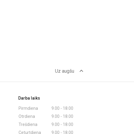
expand_less
Uz augšu
Darba laiks
Pirmdiena
9.00 - 18.00
Otrdiena
9.00 - 18.00
Trešdiena
9.00 - 18.00
Ceturtdiena
9.00 - 18.00