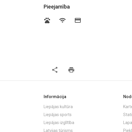
Pieejamība
pets
wifi
credit_card
share
print
Informācija
Node
Liepājas kultūra
Kart
Liepājas sports
Stati
Liepājas izglītība
Lapa
Latvijas tūrisms
Piek