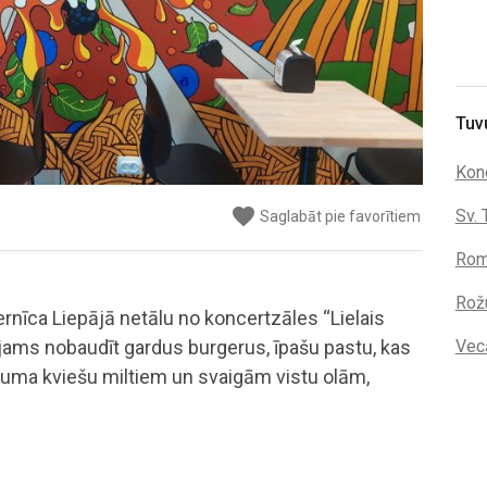
Tuv
Konc
favorite
Sv. 
Saglabāt pie favorītiem
Rom
Rož
rnīca Liepājā netālu no koncertzāles “Lielais
Vec
jams nobaudīt gardus burgerus, īpašu pastu, kas
buma kviešu miltiem un svaigām vistu olām,