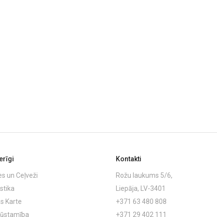
rīgi
Kontakti
es un Ceļveži
Rožu laukums 5/6,
stika
Liepāja, LV-3401
s Karte
+371 63 480 808
ļūstamība
+371 29 402 111