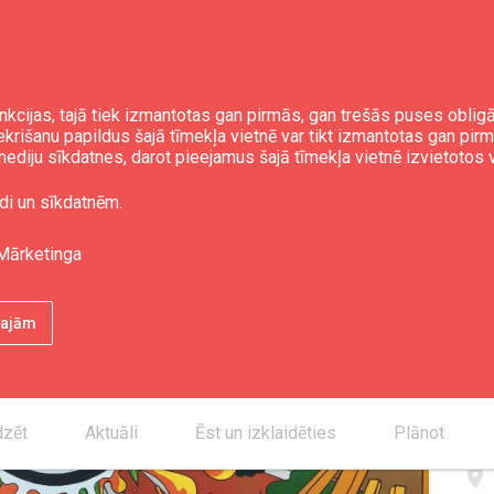
nkcijas, tajā tiek izmantotas gan pirmās, gan trešās puses obli
iekrišanu papildus šajā tīmekļa vietnē var tikt izmantotas gan pir
ediju sīkdatnes, darot pieejamus šajā tīmekļa vietnē izvietotos 
 Burgers"
di un sīkdatnēm.
Mārketinga
Kon
ētajām
smartphone
mail_outline
desktop_mac
dzēt
Aktuāli
Ēst un izklaidēties
Plānot
place