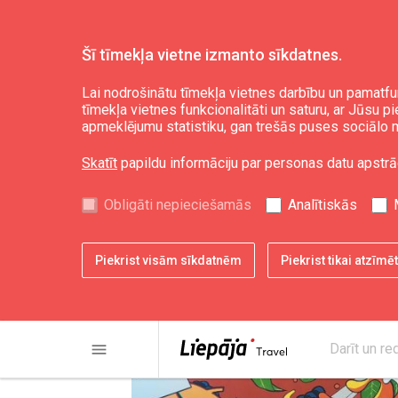
Šī tīmekļa vietne izmanto sīkdatnes.
Ēst un izklaidēties
Kur paēst
Lai nodrošinātu tīmekļa vietnes darbību un pamatfu
tīmekļa vietnes funkcionalitāti un saturu, ar Jūsu p
apmeklējumu statistiku, gan trešās puses sociālo m
Burgernīca "Pasta
Skatīt
papildu informāciju par personas datu apstrā
Obligāti nepieciešamās
Analītiskās
Piekrist visām sīkdatnēm
Piekrist tikai atzīm
menu
Darīt un re