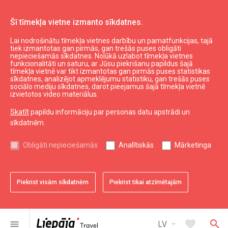
Šī tīmekļa vietne izmanto sīkdatnes.
Lai nodrošinātu tīmekļa vietnes darbību un pamatfunkcijas, tajā
Ēst un izklaidēties
Kur paēst
tiek izmantotas gan pirmās, gan trešās puses obligāti
nepieciešamās sīkdatnes. Nolūkā uzlabot tīmekļa vietnes
Kafejnīca "Upe~le"
funkcionalitāti un saturu, ar Jūsu piekrišanu papildus šajā
tīmekļa vietnē var tikt izmantotas gan pirmās puses statistikas
sīkdatnes, analizējot apmeklējumu statistiku, gan trešās puses
sociālo mediju sīkdatnes, darot pieejamus šajā tīmekļa vietnē
izvietotos video materiālus.
Skatīt
papildu informāciju par personas datu apstrādi un
sīkdatnēm.
chevron_left
chevron_right
Obligāti nepieciešamās
Analītiskās
Mārketinga
Piekrist visām sīkdatnēm
Piekrist tikai atzīmētajām
favorite
favorite
1 no 2
2 no 2
Saglabāt pie favorītiem
Saglabāt pie favorītiem
arrow_drop_down
favorite
search
menu
LV