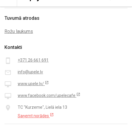
Tuvumā atrodas
Rožu laukums
Kontakti
smartphone
+371 26 661 691
mail_outline
info@upele.lv
open_in_new
desktop_mac
www.upele.lv/
open_in_new
desktop_mac
www.facebook.com/upelecafe
place
TC "Kurzeme", Lielā iela 13
open_in_new
Saņemt norādes