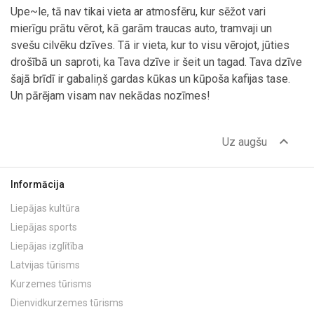
Upe~le, tā nav tikai vieta ar atmosfēru, kur sēžot vari
mierīgu prātu vērot, kā garām traucas auto, tramvaji un
svešu cilvēku dzīves. Tā ir vieta, kur to visu vērojot, jūties
drošībā un saproti, ka Tava dzīve ir šeit un tagad. Tava dzīve
šajā brīdī ir gabaliņš gardas kūkas un kūpoša kafijas tase.
Un pārējam visam nav nekādas nozīmes!
expand_less
Uz augšu
Informācija
Liepājas kultūra
Liepājas sports
Liepājas izglītība
Latvijas tūrisms
Kurzemes tūrisms
Dienvidkurzemes tūrisms