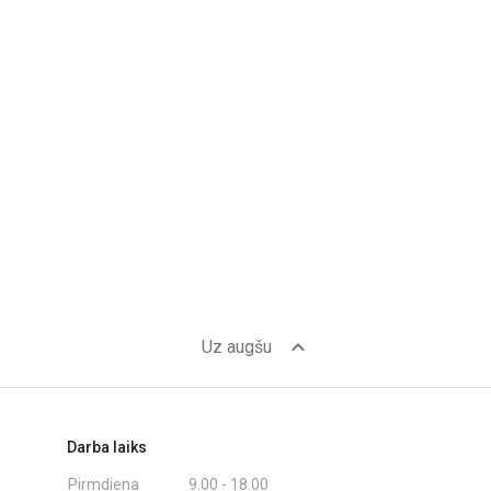
expand_less
Uz augšu
Darba laiks
Pirmdiena
9.00 - 18.00