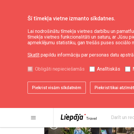
Šī tīmekļa vietne izmanto sīkdatnes.
Ēst un izklaidēties
Kur paēst
Lai nodrošinātu tīmekļa vietnes darbību un pamatfu
tīmekļa vietnes funkcionalitāti un saturu, ar Jūsu p
apmeklējumu statistiku, gan trešās puses sociālo m
Restorāns "MO Lie
Skatīt
papildu informāciju par personas datu apstrā
Obligāti nepieciešamās
Analītiskās
Piekrist visām sīkdatnēm
Piekrist tikai atzīm
menu
Darīt un re
chevron_left