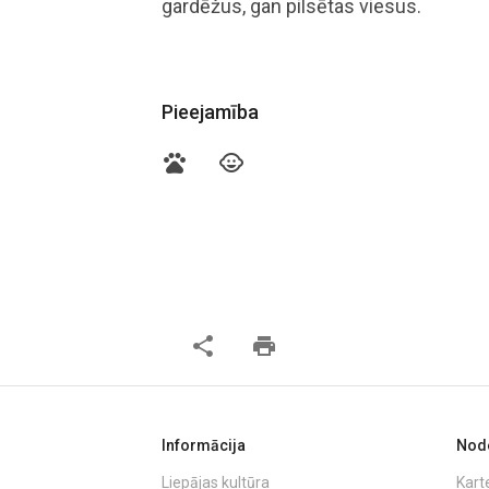
gardēžus, gan pilsētas viesus.
Pieejamība
pets
child_care
share
print
Informācija
Node
Liepājas kultūra
Kart