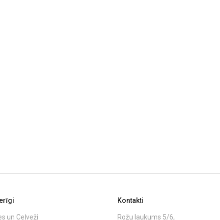
rīgi
Kontakti
es un Ceļveži
Rožu laukums 5/6,