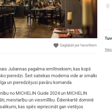
place
Tuv
favorite
favorite
favorite
favorite
favorite
Saglabāt pie favorītiem
Saglabāt pie favorītiem
Saglabāt pie favorītiem
Saglabāt pie favorītiem
Saglabāt pie favorītiem
Vec
mais Juliannas pagalma iemītniekiem, kas kopš
ko pieredzi. Šeit satiekas moderna vide ar smalki
ntīga un pieredzējusi pavāru komanda.
tzinību no MICHELIN Guide 2024 un MICHELIN
tāti, meistarību un viesmīlību. Ēdienkartē dominē
salikumi, kas spēs iepriecināt gan vietējos