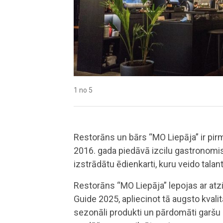
1 no 5
2 no 5
3 no 5
4 no 5
5 no 5
Restorāns un bārs “MO Liepāja” ir pir
2016. gada piedāvā izcilu gastronomis
izstrādātu ēdienkarti, kuru veido tala
Restorāns “MO Liepāja” lepojas ar a
Guide 2025, apliecinot tā augsto kvali
sezonāli produkti un pārdomāti garšu 