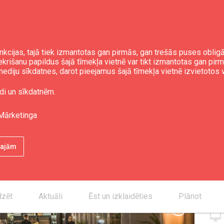
nkcijas, tajā tiek izmantotas gan pirmās, gan trešās puses obli
iekrišanu papildus šajā tīmekļa vietnē var tikt izmantotas gan pir
ediju sīkdatnes, darot pieejamus šajā tīmekļa vietnē izvietotos 
pāja"
di un sīkdatnēm.
Mārketinga
Kon
ētajām
smartphone
desktop_mac
desktop_mac
dzēt
Aktuāli
Ēst un izklaidēties
Plānot
chevron_right
desktop_mac