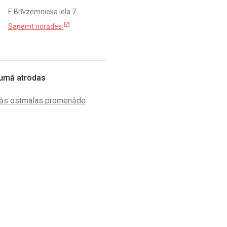
F. Brīvzemnieka iela 7
open_in_new
Saņemt norādes
umā atrodas
ās ostmalas promenāde