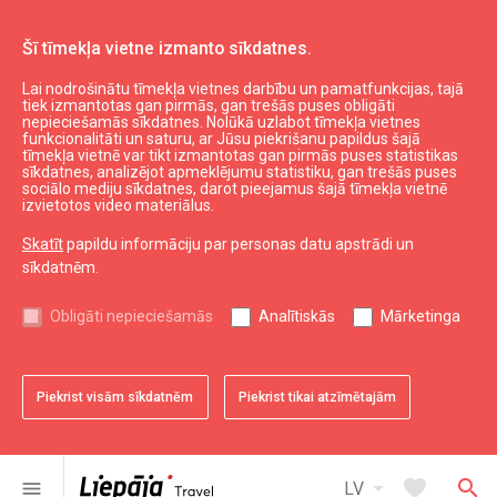
Šī tīmekļa vietne izmanto sīkdatnes.
Lai nodrošinātu tīmekļa vietnes darbību un pamatfunkcijas, tajā
Ēst un izklaidēties
Kur paēst
tiek izmantotas gan pirmās, gan trešās puses obligāti
nepieciešamās sīkdatnes. Nolūkā uzlabot tīmekļa vietnes
Suši bārs "Sushi Boom"
funkcionalitāti un saturu, ar Jūsu piekrišanu papildus šajā
tīmekļa vietnē var tikt izmantotas gan pirmās puses statistikas
sīkdatnes, analizējot apmeklējumu statistiku, gan trešās puses
sociālo mediju sīkdatnes, darot pieejamus šajā tīmekļa vietnē
izvietotos video materiālus.
Skatīt
papildu informāciju par personas datu apstrādi un
sīkdatnēm.
chevron_left
chevron_right
Obligāti nepieciešamās
Analītiskās
Mārketinga
Piekrist visām sīkdatnēm
Piekrist tikai atzīmētajām
favorite
favorite
favorite
favorite
favorite
favorite
favorite
1 no 7
2 no 7
3 no 7
4 no 7
5 no 7
6 no 7
7 no 7
Saglabāt pie favorītiem
Saglabāt pie favorītiem
Saglabāt pie favorītiem
Saglabāt pie favorītiem
Saglabāt pie favorītiem
Saglabāt pie favorītiem
Saglabāt pie favorītiem
arrow_drop_down
favorite
search
menu
LV