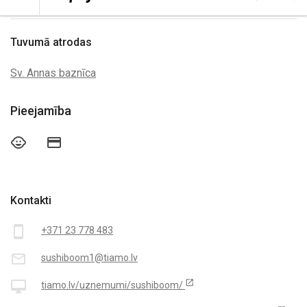
Tuvumā atrodas
Sv. Annas baznīca
Pieejamība
child_care
credit_card
Kontakti
smartphone
+371 23 778 483
mail_outline
sushiboom1@tiamo.lv
open_in_new
desktop_mac
tiamo.lv/uznemumi/sushiboom/