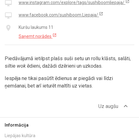
open_in_new
desktop_mac
www.instagram.com/explore/tags/sushiboomliepaja/
open_in_new
desktop_mac
www.facebook.com/sushiboom.Liepaja/
place
Kuršu laukums 11
open_in_new
Saņemt norādes
Piedāvājumā ietilpst plašs suši setu un rollu klāsts, salāti,
siltie
wok
ēdieni, dažādi dzērieni un uzkodas.
Iespēja ne tikai pasūtīt ēdienus ar piegādi vai līdzi
ņemšanai, bet arī ieturēt maltīti uz vietas.
expand_less
Uz augšu
Informācija
Liepājas kultūra