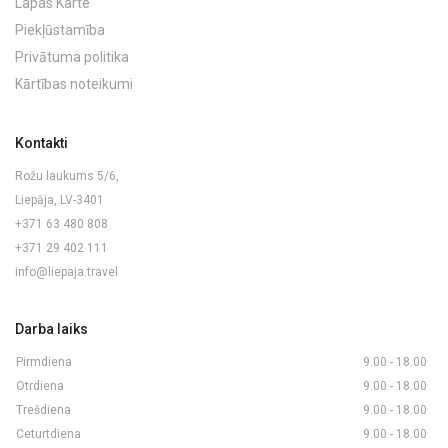
Lapas Karte
Piekļūstamība
Privātuma politika
Kārtības noteikumi
Kontakti
Rožu laukums 5/6,
Liepāja, LV-3401
+371 63 480 808
+371 29 402 111
info@liepaja.travel
Darba laiks
Pirmdiena
9.00 - 18.00
Otrdiena
9.00 - 18.00
Trešdiena
9.00 - 18.00
Ceturtdiena
9.00 - 18.00