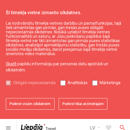
Šī tīmekļa vietne izmanto sīkdatnes.
Lai nodrošinātu tīmekļa vietnes darbību un pamatfunkcijas, tajā
Ēst un izklaidēties
Svinību vietas
tiek izmantotas gan pirmās, gan trešās puses obligāti
nepieciešamās sīkdatnes. Nolūkā uzlabot tīmekļa vietnes
Studija bērniem "Lejkanna"
funkcionalitāti un saturu, ar Jūsu piekrišanu papildus šajā
tīmekļa vietnē var tikt izmantotas gan pirmās puses statistikas
sīkdatnes, analizējot apmeklējumu statistiku, gan trešās puses
sociālo mediju sīkdatnes, darot pieejamus šajā tīmekļa vietnē
izvietotos video materiālus.
Skatīt
papildu informāciju par personas datu apstrādi un
sīkdatnēm.
chevron_left
chevron_right
Obligāti nepieciešamās
Analītiskās
Mārketinga
Piekrist visām sīkdatnēm
Piekrist tikai atzīmētajām
favorite
favorite
favorite
favorite
favorite
favorite
1 no 6
2 no 6
3 no 6
4 no 6
5 no 6
6 no 6
Saglabāt pie favorītiem
Saglabāt pie favorītiem
Saglabāt pie favorītiem
Saglabāt pie favorītiem
Saglabāt pie favorītiem
Saglabāt pie favorītiem
arrow_drop_down
favorite
search
menu
LV