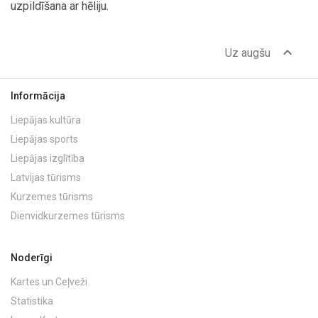
uzpildīšana ar hēliju.
expand_less
Uz augšu
Informācija
Liepājas kultūra
Liepājas sports
Liepājas izglītība
Latvijas tūrisms
Kurzemes tūrisms
Dienvidkurzemes tūrisms
Noderīgi
Kartes un Ceļveži
Statistika