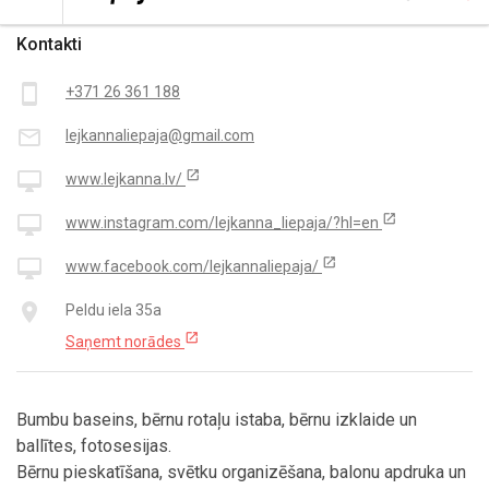
Kontakti
smartphone
+371 26 361 188
mail_outline
lejkannaliepaja@gmail.com
open_in_new
desktop_mac
www.lejkanna.lv/
open_in_new
desktop_mac
www.instagram.com/lejkanna_liepaja/?hl=en
open_in_new
desktop_mac
www.facebook.com/lejkannaliepaja/
place
Peldu iela 35a
open_in_new
Saņemt norādes
Bumbu baseins, bērnu rotaļu istaba, bērnu izklaide un
ballītes, fotosesijas.
Bērnu pieskatīšana, svētku organizēšana, balonu apdruka un