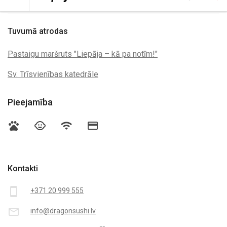
Tuvumā atrodas
Pastaigu maršruts "Liepāja – kā pa notīm!"
Sv. Trīsvienības katedrāle
Pieejamība
pets
child_care
wifi
credit_card
Kontakti
smartphone
+371 20 999 555
mail_outline
info@dragonsushi.lv