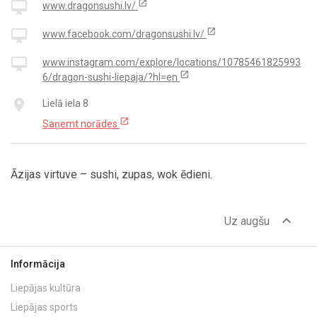
open_in_new
desktop_mac
www.dragonsushi.lv/
open_in_new
desktop_mac
www.facebook.com/dragonsushi.lv/
desktop_mac
www.instagram.com/explore/locations/10785461825993
open_in_new
6/dragon-sushi-liepaja/?hl=en
place
Lielā iela 8
open_in_new
Saņemt norādes
Āzijas virtuve – sushi, zupas, wok ēdieni.
expand_less
Uz augšu
Informācija
Liepājas kultūra
Liepājas sports