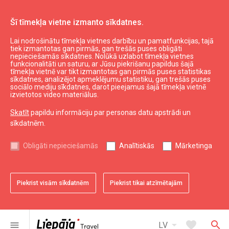
Šī tīmekļa vietne izmanto sīkdatnes.
Lai nodrošinātu tīmekļa vietnes darbību un pamatfunkcijas, tajā
Ēst un izklaidēties
Kur paēst
tiek izmantotas gan pirmās, gan trešās puses obligāti
nepieciešamās sīkdatnes. Nolūkā uzlabot tīmekļa vietnes
Suši bārs "Dragon sushi"
funkcionalitāti un saturu, ar Jūsu piekrišanu papildus šajā
tīmekļa vietnē var tikt izmantotas gan pirmās puses statistikas
sīkdatnes, analizējot apmeklējumu statistiku, gan trešās puses
sociālo mediju sīkdatnes, darot pieejamus šajā tīmekļa vietnē
izvietotos video materiālus.
Skatīt
papildu informāciju par personas datu apstrādi un
sīkdatnēm.
chevron_left
chevron_right
Obligāti nepieciešamās
Analītiskās
Mārketinga
Piekrist visām sīkdatnēm
Piekrist tikai atzīmētajām
favorite
favorite
favorite
favorite
favorite
1 no 5
2 no 5
3 no 5
4 no 5
5 no 5
Saglabāt pie favorītiem
Saglabāt pie favorītiem
Saglabāt pie favorītiem
Saglabāt pie favorītiem
Saglabāt pie favorītiem
arrow_drop_down
favorite
search
menu
LV